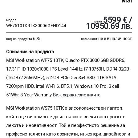
MSI
5599 € /
модел
цена
10950.69 лв.
WF7510TKRTX30006GFHD144
695
не е в наличност
код на продукта
наличност
Описание на продукта
MSI Workstation WF75 10TK, Quadro RTX 3000 6GB GDDR6,
17.3" FHD 1920x1080, IPS-Level 144Hz, i7-10750H, DDR4 32GB
(16GBx2 2666MHz), 512GB PCIe Gen3x4 SSD, 1TB SATA
7200rpm HDD, Intel Wi-Fi 6, BT5.1, Windows 10 Pro, 3 cell
51Whr, 3 Year Warranty
Виж характеристиките
MSI Workstation WS75 10TK е висококачествен лаптоп,
който ще ви помогне да изпълните всеки ваш проект с
лекота и иновативност. Той е перфектното решение за
професионалисти като архитекти, инженери, дизайнери и