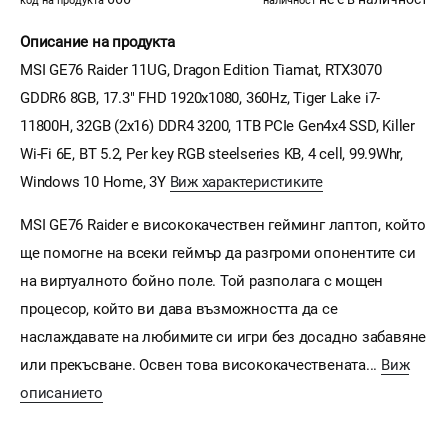
код на продукта
наличност
Описание на продукта
MSI GE76 Raider 11UG, Dragon Edition Tiamat, RTX3070
GDDR6 8GB, 17.3" FHD 1920x1080, 360Hz, Tiger Lake i7-
11800H, 32GB (2x16) DDR4 3200, 1TB PCIe Gen4x4 SSD, Killer
Wi-Fi 6E, BT 5.2, Per key RGB steelseries KB, 4 cell, 99.9Whr,
Windows 10 Home, 3Y
Виж характеристиките
MSI GE76 Raider е висококачествен гейминг лаптоп, който
ще помогне на всеки геймър да разгроми опонентите си
на виртуалното бойно поле. Той разполага с мощен
процесор, който ви дава възможността да се
наслаждавате на любимите си игри без досадно забавяне
или прекъсване. Освен това висококачествената...
Виж
описанието