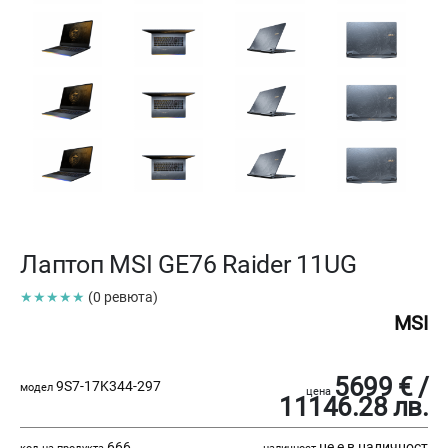
Лаптоп MSI GE76 Raider 11UG
★★★★★
(0 ревюта)
MSI
5699 € /
9S7-17K344-297
модел
цена
11146.28 лв.
666
не е в наличност