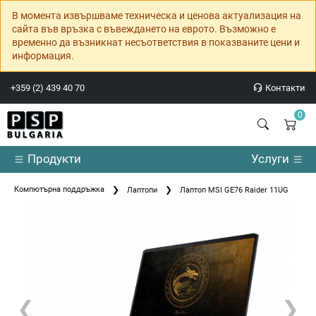
В момента извършваме техническа и ценова актуализация на
сайта във връзка с въвеждането на еврото. Възможно е
временно да възникнат несъответствия в показваните цени и
информация.
+359 (2) 439 40 70
Контакти
0
Продукти
Услуги
Компютърна поддръжка
Лаптопи
Лаптоп MSI GE76 Raider 11UG
❮
❯