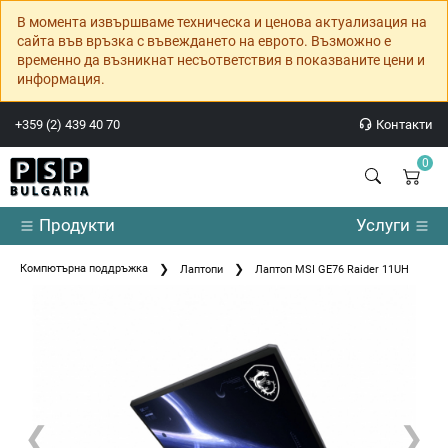
В момента извършваме техническа и ценова актуализация на
сайта във връзка с въвеждането на еврото. Възможно е
временно да възникнат несъответствия в показваните цени и
информация.
+359 (2) 439 40 70
Контакти
0
Продукти
Услуги
Компютърна поддръжка
Лаптопи
Лаптоп MSI GE76 Raider 11UH
❮
❯