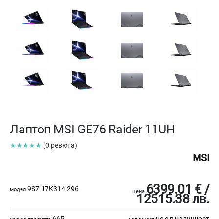
Лаптоп MSI GE76 Raider 11UH
★★★★★
(0 ревюта)
MSI
6399.01 € /
9S7-17K314-296
модел
цена
12515.38 лв.
665
не е в наличност