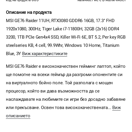
код на продукта
наличност
Описание на продукта
MSI GE76 Raider 11UH, RTX3080 GDDR6 16GB, 17.3" FHD
1920x1080, 300Hz, Tiger Lake i7-11800H, 32GB (2x16) DDR4
3200, 1TB PCIe Gen4x4 SSD, Killer Wi-Fi 6E, BT 5.2, Per key RGB
steelseries KB, 4 cell, 99.9Whr, Windows 10 Home, Titanium
Blue, 3Y
Виж характеристиките
MSI GE76 Raider е висококачествен гейминг лаптоп, който
ще помогне на всеки геймър да разгроми опонентите си
на виртуалното бойно поле. Той разполага с мощен
процесор, който ви дава възможността да се
наслаждавате на любимите си игри без досадно забавяне
или прекъсване. Освен това висококачествената...
Виж
описанието