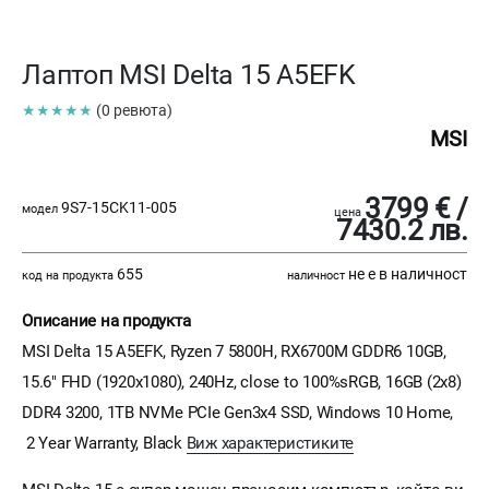
Лаптоп MSI Delta 15 A5EFK
★★★★★
(0 ревюта)
MSI
3799 € /
9S7-15CK11-005
модел
цена
7430.2 лв.
655
не е в наличност
код на продукта
наличност
Описание на продукта
MSI Delta 15 A5EFK, Ryzen 7 5800H, RX6700M GDDR6 10GB,
15.6" FHD (1920x1080), 240Hz, close to 100%sRGB, 16GB (2x8)
DDR4 3200, 1TB NVMe PCIe Gen3x4 SSD, Windows 10 Home,
2 Year Warranty, Black
Виж характеристиките