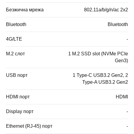
Безжична мрежа
802.11a/b/g/n/ac 2x2
Bluetooth
Bluetooth
4G/LTE
-
M.2 слот
1 M.2 SSD slot (NVMe PCIe
Gen3)
USB порт
1 Type-C USB3.2 Gen2, 2
Type-A USB3.2 Gen2
HDMI порт
HDMI
Display порт
-
Ethernet (RJ-45) порт
-