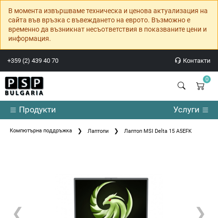
В момента извършваме техническа и ценова актуализация на
сайта във връзка с въвеждането на еврото. Възможно е
временно да възникнат несъответствия в показваните цени и
информация.
+359 (2) 439 40 70
Контакти
0
Продукти
Услуги
Компютърна поддръжка
Лаптопи
Лаптоп MSI Delta 15 A5EFK
❮
❯