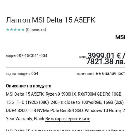
Лаптоп MSI Delta 15 A5EFK
★★★★★
(0 ревюта)
MSI
3999.01 € /
9S7-15CK11-004
модел
цена
7821.38 лв.
654
не е в наличност
код на продукта
наличност
Описание на продукта
MSI Delta 15 A5EFK, Ryzen 9 5900HX, RX6700M GDDR6 10GB,
15.6" FHD (1920x1080), 240Hz, close to 100%sRGB, 16GB (2x8)
DDR4 3200, 1TB NVMe PCIe Gen3x4 SSD, Windows 10 Home, 2
Year Warranty, Black
Виж характеристиките