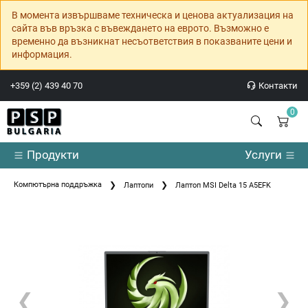
В момента извършваме техническа и ценова актуализация на
сайта във връзка с въвеждането на еврото. Възможно е
временно да възникнат несъответствия в показваните цени и
информация.
+359 (2) 439 40 70
Контакти
0
Продукти
Услуги
Компютърна поддръжка
Лаптопи
Лаптоп MSI Delta 15 A5EFK
❮
❯