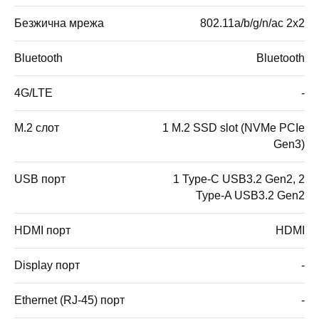
Безжична мрежа
802.11a/b/g/n/ac 2x2
Bluetooth
Bluetooth
4G/LTE
-
M.2 слот
1 M.2 SSD slot (NVMe PCIe
Gen3)
USB порт
1 Type-C USB3.2 Gen2, 2
Type-A USB3.2 Gen2
HDMI порт
HDMI
Display порт
-
Ethernet (RJ-45) порт
-