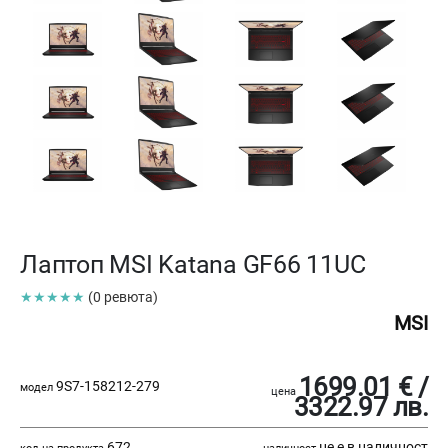
Лаптоп MSI Katana GF66 11UC
★★★★★
(0 ревюта)
MSI
1699.01 € /
9S7-158212-279
модел
цена
3322.97 лв.
672
не е в наличност