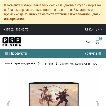
В момента извършваме техническа и ценова актуализация на
сайта във връзка с въвеждането на еврото. Възможно е
временно да възникнат несъответствия в показваните цени и
информация.
+359 (2) 439 40 70
Контакти
0
Продукти
Услуги
Компютърна поддръжка
Лаптопи
Лаптоп MSI Katana GF66 11UC
❮
❯