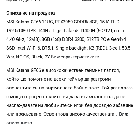
код на продукта
наличност
Описание на продукта
MSI Katana GF66 11UC, RTX3050 GDDR6 4GB, 15.6" FHD
1920x1080 IPS, 144Hz, Tiger Lake i5-11400H (6C/12T, up to
4.40 GHz, 12MB), 8GB (1x8) DDR4 3200, 512TB PCIe Gen4x4
SSD, Intel Wi-Fi 6, BT5.1, Single backlight KB (RED), 3 cell, 53.5
Whr, NO OS, Black, 2Y
Виж характеристиките
MSI Katana GF66 е висококачествен гейминг лаптоп,
който ще помогне на всеки геймър да разгроми
опонентите си на виртуалното бойно поле. Той разполага
с мощен процесор, който ви дава възможността да се
наслаждавате на любимите си игри без досадно забавяне
или прекъсване. Освен това висококачествената...
Виж
описанието