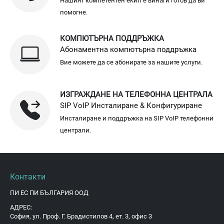
Нашият компетентен екип е винаги готов да ви
помогне.
КОМПЮТЪРНА ПОДДРЪЖКА
Абонаментна компютърна поддръжка
Вие можете да се абонирате за нашите услуги.
ИЗГРАЖДАНЕ НА ТЕЛЕФОННА ЦЕНТРАЛА
SIP VoIP Инсталиране & Конфигуриране
Инсталиране и поддръжка на SIP VoIP телефонни
централи.
Контакти
ПИ ЕС ПИ БЪЛГАРИЯ ООД
АДРЕС:
София, ул. Проф. Г. Брадистилов 4, ет. 3, офис 3