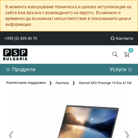
В момента извършваме техническа и ценова актуализация на
сайта във връзка с въвеждането на еврото. Възможно е
временно да възникнат несъответствия в показваните цени и
информация.
+359 (2) 439 40 70
Контакти
0
Продукти
Услуги
Компютърна поддръжка
Лаптопи
Лаптоп MSI Prestige 14 Evo A11M
❮
❯