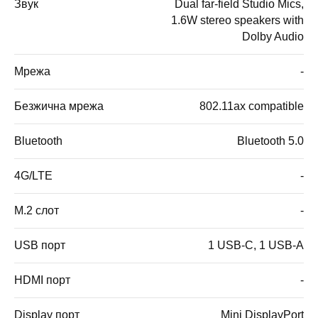
Звук
Dual far-field Studio Mics,
1.6W stereo speakers with
Dolby Audio
Мрежа
-
Безжична мрежа
802.11ax compatible
Bluetooth
Bluetooth 5.0
4G/LTE
-
M.2 слот
-
USB порт
1 USB-C, 1 USB-A
HDMI порт
-
Display порт
Mini DisplayPort