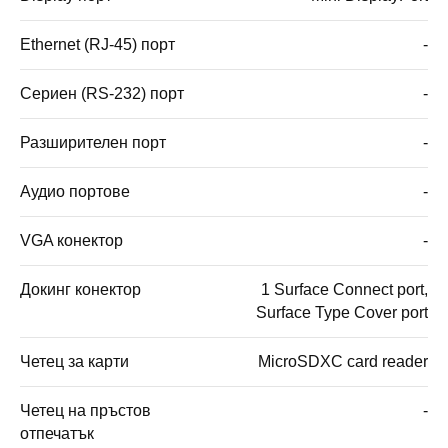
Ethernet (RJ-45) порт
-
Сериен (RS-232) порт
-
Разширителен порт
-
Аудио портове
-
VGA конектор
-
Докинг конектор
1 Surface Connect port,
Surface Type Cover port
Четец за карти
MicroSDXC card reader
Четец на пръстов
-
отпечатък