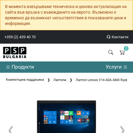
В момента извършваме техническа и ценова актуализация на
сайта във връзка с въвеждането на еврото. Възможно е
временно да възникнат несъответствия в показваните цени и
информация.
+359 (2) 439 40 70
Контакти
0
Продукти
Услуги
Компютърна поддръжка
Лаптопи
Лаптоп Lenovo V14 ADA AMD Ryzen 3 3
❮
❯