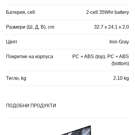
Батерия, cell
2-cell 35Whr battery
Размери (Ш, Д, В), cm
32.7 x 24.1 x 2.0
Цвят
Iron Gray
Покритие на корпуса
PC + ABS (top), PC + ABS
(bottom)
Тегло, kg
2.10 kg
ПОДОБНИ ПРОДУКТИ