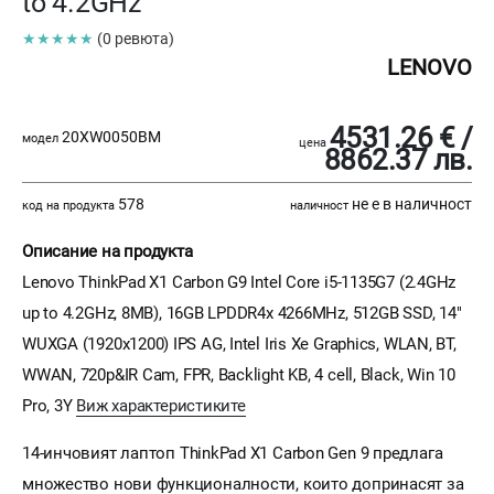
to 4.2GHz
★★★★★
(0 ревюта)
LENOVO
4531.26 € /
20XW0050BM
модел
цена
8862.37 лв.
578
не е в наличност
код на продукта
наличност
Описание на продукта
Lenovo ThinkPad X1 Carbon G9 Intel Core i5-1135G7 (2.4GHz
up to 4.2GHz, 8MB), 16GB LPDDR4x 4266MHz, 512GB SSD, 14"
WUXGA (1920x1200) IPS AG, Intel Iris Xe Graphics, WLAN, BT,
WWAN, 720p&IR Cam, FPR, Backlight KB, 4 cell, Black, Win 10
Pro, 3Y
Виж характеристиките
14-инчовият лаптоп ThinkPad X1 Carbon Gen 9 предлага
множество нови функционалности, които допринасят за