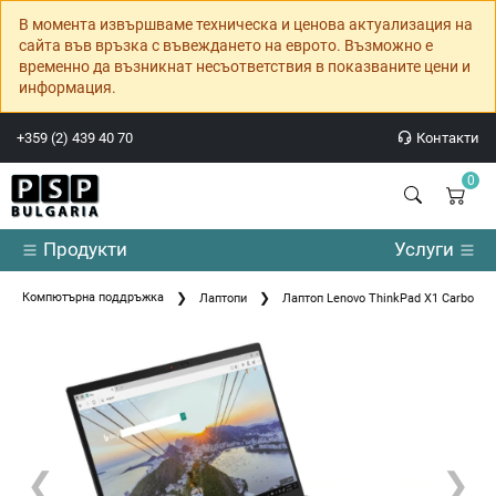
В момента извършваме техническа и ценова актуализация на
сайта във връзка с въвеждането на еврото. Възможно е
временно да възникнат несъответствия в показваните цени и
информация.
+359 (2) 439 40 70
Контакти
0
Продукти
Услуги
Компютърна поддръжка
Лаптопи
Лаптоп Lenovo ThinkPad X1 Carbon G9 
❮
❯