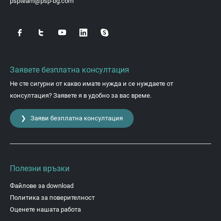
pspteam@psp-bg.com
Заявете безплатна консултация
Не сте сигурни от какво имате нужда и се нуждаете от
консултация? Заявете я в удобно за вас време.
❯ Заяви безплатна консултация
Полезни връзки
Файлове за download
Политика за поверителност
Оценете нашата работа