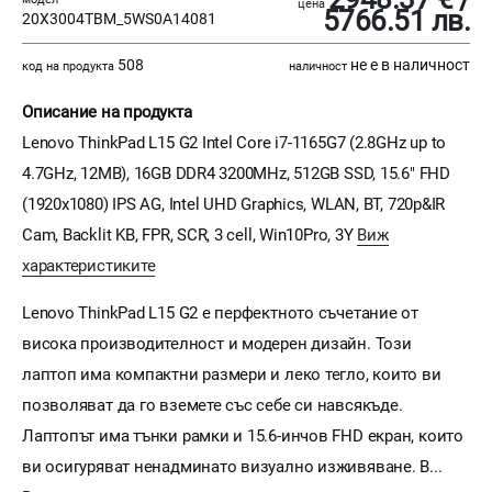
цена
5766.51 лв.
20X3004TBM_5WS0A14081
508
не е в наличност
код на продукта
наличност
Описание на продукта
Lenovo ThinkPad L15 G2 Intel Core i7-1165G7 (2.8GHz up to
4.7GHz, 12MB), 16GB DDR4 3200MHz, 512GB SSD, 15.6" FHD
(1920x1080) IPS AG, Intel UHD Graphics, WLAN, BT, 720p&IR
Cam, Backlit KB, FPR, SCR, 3 cell, Win10Pro, 3Y
Виж
характеристиките
Lenovo ThinkPad L15 G2 е перфектното съчетание от
висока производителност и модерен дизайн. Този
лаптоп има компактни размери и леко тегло, които ви
позволяват да го вземете със себе си навсякъде.
Лаптопът има тънки рамки и 15.6-инчов FHD екран, които
ви осигуряват ненадминато визуално изживяване. В...