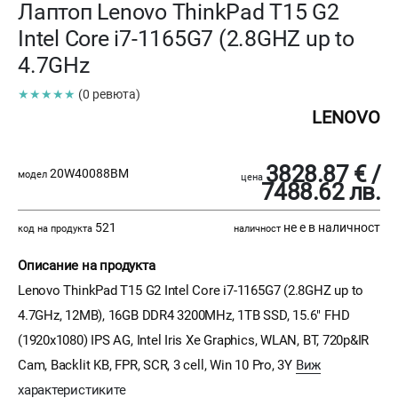
Лаптоп Lenovo ThinkPad T15 G2
Intel Core i7-1165G7 (2.8GHZ up to
4.7GHz
★★★★★
(0 ревюта)
LENOVO
3828.87 € /
20W40088BM
модел
цена
7488.62 лв.
521
не е в наличност
код на продукта
наличност
Описание на продукта
Lenovo ThinkPad T15 G2 Intel Core i7-1165G7 (2.8GHZ up to
4.7GHz, 12MB), 16GB DDR4 3200MHz, 1TB SSD, 15.6" FHD
(1920x1080) IPS AG, Intel Iris Xe Graphics, WLAN, BT, 720p&IR
Cam, Backlit KB, FPR, SCR, 3 cell, Win 10 Pro, 3Y
Виж
характеристиките