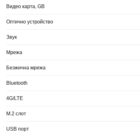
Видео карта, GB
Оптично устройство
Звук
Мрежа
Безжична мрежа
Bluetooth
4G/LTE
M.2 слот
USB порт