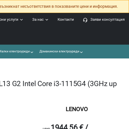
възникнат несъответствия в показваните цени и информация.
ни услуги
За нас
Контакти
Заяви консултация
алки електроуреди
Домакински електроуреди
13 G2 Intel Core i3-1115G4 (3GHz up
LENOVO
1944.56 € /
цена