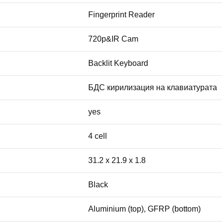
Fingerprint Reader
720p&IR Cam
Backlit Keyboard
БДС кирилизация на клавиатурата
yes
4 cell
31.2 x 21.9 x 1.8
Black
Aluminium (top), GFRP (bottom)