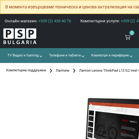
В момента извършваме техническа и ценова актуализация на са
Онлайн магазин:
+359 (2) 439 40 76
Компютърни услуги:
+359 (2) 4
0
TV Видео и Gaming
Телефони и таблети
Компютри и периферия
Компютърна поддръжка
Лаптопи
Лаптоп Lenovo ThinkPad L13 G2 Intel 