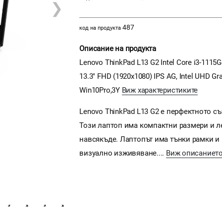
❯
487
код на продукта
Описание на продукта
Lenovo ThinkPad L13 G2 Intel Core i3-1115
13.3" FHD (1920x1080) IPS AG, Intel UHD Gra
Win10Pro,3Y
Виж характеристиките
Lenovo ThinkPad L13 G2 е перфектното с
Този лаптоп има компактни размери и ле
навсякъде. Лаптопът има тънки рамки и 
визуално изживяване....
Виж описаниет