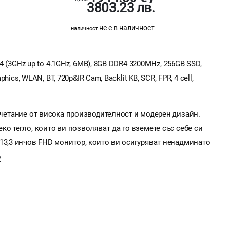
3803.23 лв.
не е в наличност
наличност
G4 (3GHz up to 4.1GHz, 6MB), 8GB DDR4 3200MHz, 256GB SSD,
phics, WLAN, BT, 720p&IR Cam, Backlit KB, SCR, FPR, 4 cell,
ъчетание от висока производителност и модерен дизайн.
ко тегло, които ви позволяват да го вземете със себе си
13,3 инчов FHD монитор, които ви осигуряват ненадминато
о