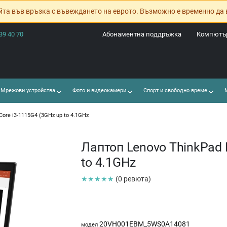
йта във връзка с въвеждането на еврото. Възможно е временно да 
39 40 70
Абонаментна поддръжка
Компютър
Мрежови устройства
Фото и видеокамери
Спорт и свободно време
М
Core i3-1115G4 (3GHz up to 4.1GHz
Лаптоп Lenovo ThinkPad L
to 4.1GHz
★★★★★
(0 ревюта)
20VH001EBM_5WS0A14081
модел