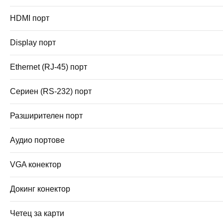
HDMI порт
Display порт
Ethernet (RJ-45) порт
Сериен (RS-232) порт
Разширителен порт
Аудио портове
VGA конектор
Докинг конектор
Четец за карти