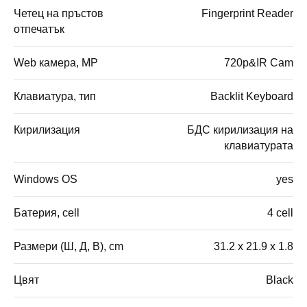
Четец на пръстов
Fingerprint Reader
отпечатък
Web камера, MP
720p&IR Cam
Клавиатура, тип
Backlit Keyboard
Кирилизация
БДС кирилизация на
клавиатурата
Windows OS
yes
Батерия, cell
4 cell
Размери (Ш, Д, В), cm
31.2 x 21.9 x 1.8
Цвят
Black