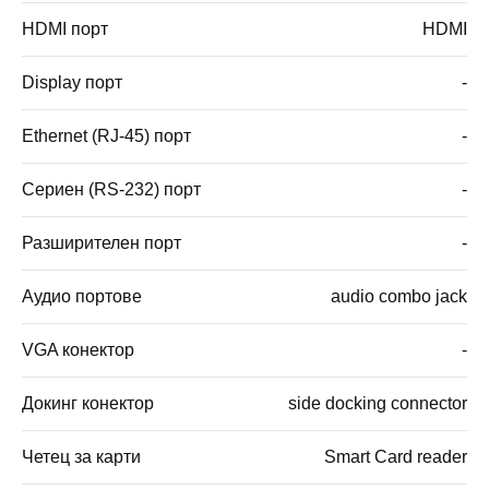
HDMI порт
HDMI
Display порт
-
Ethernet (RJ-45) порт
-
Сериен (RS-232) порт
-
Разширителен порт
-
Аудио портове
audio combo jack
VGA конектор
-
Докинг конектор
side docking connector
Четец за карти
Smart Card reader