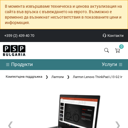
В момента извършваме техническа и ценова актуализация на
сайта във връзка с въвеждането на еврото. Възможно е
временно да възникнат несъответствия в показваните цени и
информация.
+359 (2) 439 40 70
Контакти
0
Продукти
Услуги
Компютърна поддръжка
Лаптопи
Лаптоп Lenovo ThinkPad L13 G2 Intel 
❮
❯