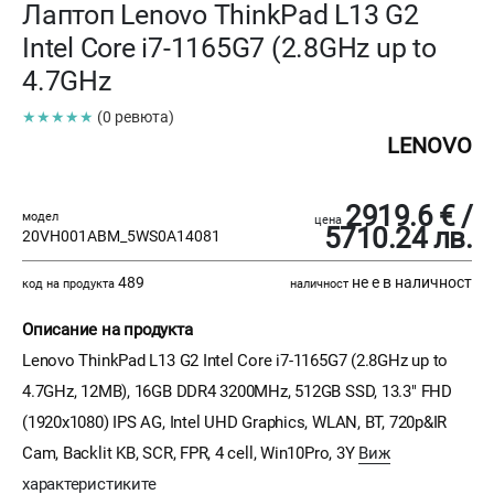
Лаптоп Lenovo ThinkPad L13 G2
Intel Core i7-1165G7 (2.8GHz up to
4.7GHz
★★★★★
(0 ревюта)
LENOVO
2919.6 € /
модел
цена
5710.24 лв.
20VH001ABM_5WS0A14081
489
не е в наличност
код на продукта
наличност
Описание на продукта
Lenovo ThinkPad L13 G2 Intel Core i7-1165G7 (2.8GHz up to
4.7GHz, 12MB), 16GB DDR4 3200MHz, 512GB SSD, 13.3" FHD
(1920x1080) IPS AG, Intel UHD Graphics, WLAN, BT, 720p&IR
Cam, Backlit KB, SCR, FPR, 4 cell, Win10Pro, 3Y
Виж
характеристиките