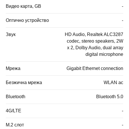
Видео карта, GB
-
Оптично устройство
-
Звук
HD Audio, Realtek ALC3287
codec, stereo speakers, 2W
x 2, Dolby Audio, dual array
digital microphone
Мрежа
Gigabit Ethernet connection
Безжична мрежа
WLAN ac
Bluetooth
Bluetooth 5.0
4G/LTE
-
M.2 слот
-