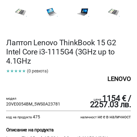
Лаптоп Lenovo ThinkBook 15 G2
Intel Core i3-1115G4 (3GHz up to
4.1GHz
★★★★★
(0 ревюта)
LENOVO
1154 € /
модел
цена
2257.03 лв.
20VE0054BM_5WS0A23781
475
не е в наличност
код на продукта
наличност
Описание на продукта