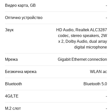
Видео карта, GB
-
Оптично устройство
-
Звук
HD Audio, Realtek ALC3287
codec, stereo speakers, 2W
x 2, Dolby Audio, dual array
digital microphone
Мрежа
Gigabit Ethernet connection
Безжична мрежа
WLAN ac
Bluetooth
Bluetooth 5.0
4G/LTE
-
M.2 слот
-