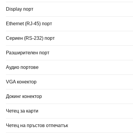
Display порт
Ethernet (RJ-45) порт
Сериен (RS-232) порт
Разширителен порт
Аудио портове
VGA конектор
Докинг конектор
Четец за карти
Четец на пръстов отпечатък