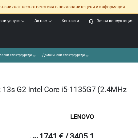
възникнат несъответствия в показваните цени и информация.
ни услуги
За нас
Контакти
Заяви консултация
алки електроуреди
Домакински електроуреди
13s G2 Intel Core i5-1135G7 (2.4MHz
LENOVO
1741 € / 3405.1
цена