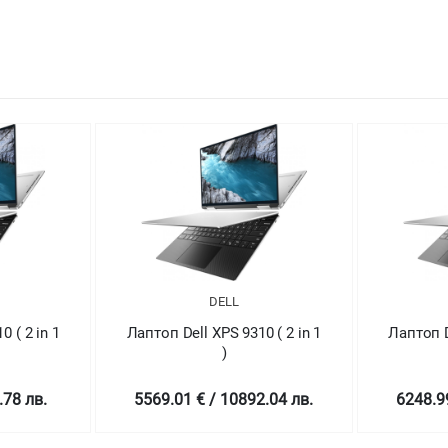
DELL
 ( 2 in 1
Лаптоп Dell XPS 9310 ( 2 in 1
Лапт
)
5029
2.04 лв.
6248.99 € / 12221.96 лв.