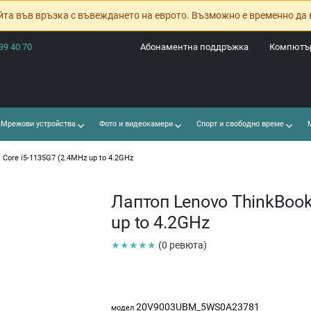
йта във връзка с въвеждането на еврото. Възможно е временно да 
39 40 70
Абонаментна поддръжка
Компютър
Мрежови устройства
Фото и видеокамери
Спорт и свободно време
М
 Core i5-1135G7 (2.4MHz up to 4.2GHz
Лаптоп Lenovo ThinkBook 
up to 4.2GHz
★★★★★
(0 ревюта)
20V9003UBM_5WS0A23781
модел