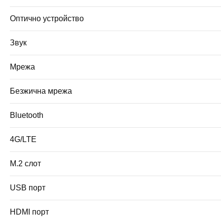
Оптично устройство
Звук
Мрежа
Безжична мрежа
Bluetooth
4G/LTE
M.2 слот
USB порт
HDMI порт