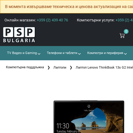
В момента извършваме техническа и ценова актуализация на са
Онлайн магазин:
+359 (2) 439 40 76
Компютърни услуги:
+359 (2) 4
0
TV Видео и Gaming
Телефони и таблети
Компютри и периферия
Компютърна поддръжка
Лаптопи
Лаптоп Lenovo ThinkBook 13s G2 Intel