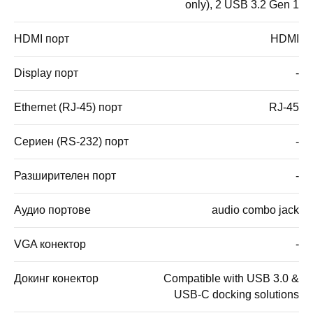
only), 2 USB 3.2 Gen 1
HDMI порт
HDMI
Display порт
-
Ethernet (RJ-45) порт
RJ-45
Сериен (RS-232) порт
-
Разширителен порт
-
Аудио портове
audio combo jack
VGA конектор
-
Докинг конектор
Compatible with USB 3.0 &
USB-C docking solutions