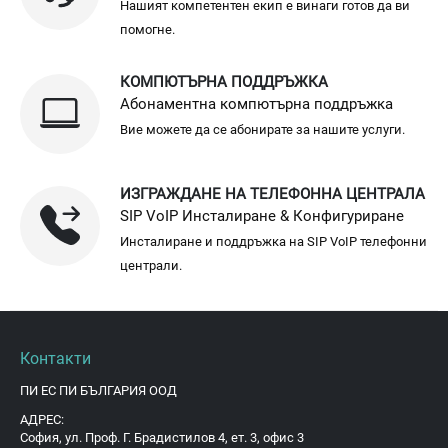
Нашият компетентен екип е винаги готов да ви
помогне.
КОМПЮТЪРНА ПОДДРЪЖКА
Абонаментна компютърна поддръжка
Вие можете да се абонирате за нашите услуги.
ИЗГРАЖДАНЕ НА ТЕЛЕФОННА ЦЕНТРАЛА
SIP VoIP Инсталиране & Конфигуриране
Инсталиране и поддръжка на SIP VoIP телефонни
централи.
Контакти
ПИ ЕС ПИ БЪЛГАРИЯ ООД
АДРЕС:
София, ул. Проф. Г. Брадистилов 4, ет. 3, офис 3