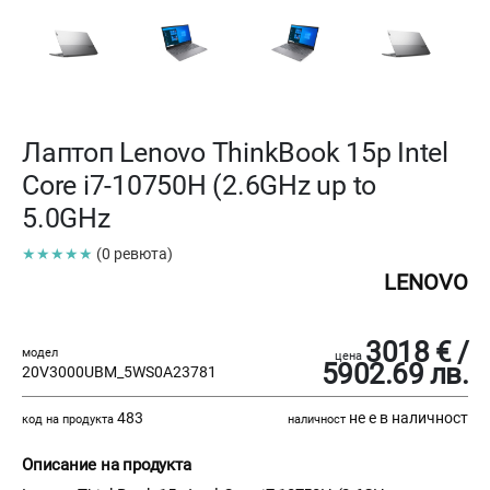
Лаптоп Lenovo ThinkBook 15p Intel
Core i7-10750H (2.6GHz up to
5.0GHz
★★★★★
(0 ревюта)
LENOVO
3018 € /
модел
цена
5902.69 лв.
20V3000UBM_5WS0A23781
483
не е в наличност
код на продукта
наличност
Описание на продукта