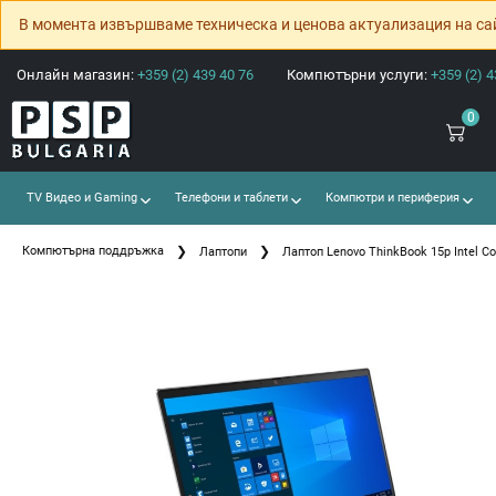
В момента извършваме техническа и ценова актуализация на са
Онлайн магазин:
+359 (2) 439 40 76
Компютърни услуги:
+359 (2) 4
0
TV Видео и Gaming
Телефони и таблети
Компютри и периферия
Компютърна поддръжка
Лаптопи
Лаптоп Lenovo ThinkBook 15p Intel Co