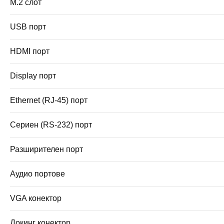
M.2 слот
USB порт
HDMI порт
Display порт
Ethernet (RJ-45) порт
Сериен (RS-232) порт
Разширителен порт
Аудио портове
VGA конектор
Докинг конектор