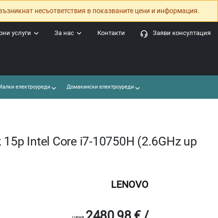
възникнат несъответствия в показваните цени и информация.
ни услуги
За нас
Контакти
Заяви консултация
алки електроуреди
Домакински електроуреди
15p Intel Core i7-10750H (2.6GHz up
LENOVO
2480.98 € /
цена