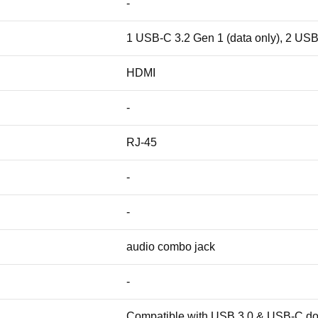
-
1 USB-C 3.2 Gen 1 (data only), 2 USB
HDMI
-
RJ-45
-
-
audio combo jack
-
Compatible with USB 3.0 & USB-C doc