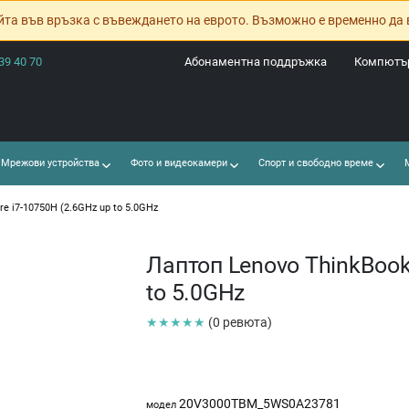
йта във връзка с въвеждането на еврото. Възможно е временно да 
39 40 70
Абонаментна поддръжка
Компютър
Мрежови устройства
Фото и видеокамери
Спорт и свободно време
М
re i7-10750H (2.6GHz up to 5.0GHz
Лаптоп Lenovo ThinkBook 
to 5.0GHz
★★★★★
(0 ревюта)
20V3000TBM_5WS0A23781
модел