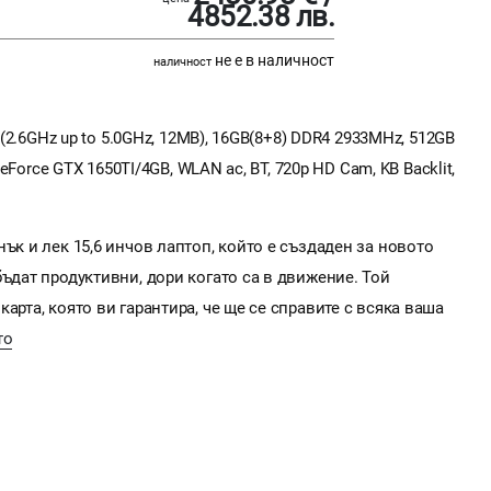
4852.38 лв.
не е в наличност
наличност
H (2.6GHz up to 5.0GHz, 12MB), 16GB(8+8) DDR4 2933MHz, 512GB
GeForce GTX 1650TI/4GB, WLAN ac, BT, 720p HD Cam, KB Backlit,
ък и лек 15,6 инчов лаптоп, който е създаден за новото
бъдат продуктивни, дори когато са в движение. Той
арта, която ви гарантира, че ще се справите с всяка ваша
то