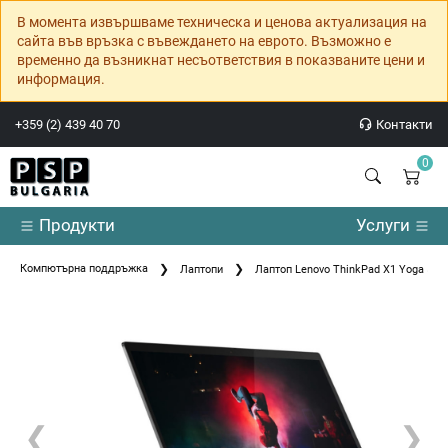
В момента извършваме техническа и ценова актуализация на
сайта във връзка с въвеждането на еврото. Възможно е
временно да възникнат несъответствия в показваните цени и
информация.
+359 (2) 439 40 70
Контакти
0
Продукти
Услуги
Компютърна поддръжка
Лаптопи
Лаптоп Lenovo ThinkPad X1 Yoga 5 Int
❮
❯