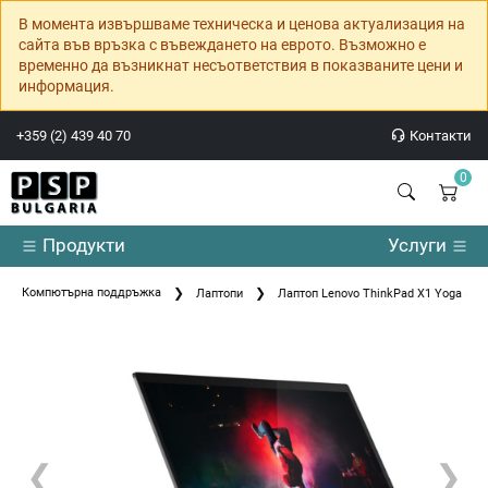
В момента извършваме техническа и ценова актуализация на
сайта във връзка с въвеждането на еврото. Възможно е
временно да възникнат несъответствия в показваните цени и
информация.
+359 (2) 439 40 70
Контакти
0
Продукти
Услуги
Компютърна поддръжка
Лаптопи
Лаптоп Lenovo ThinkPad X1 Yoga 5 Int
❮
❯