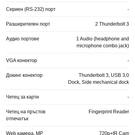
Сериен (RS-232) порт
-
Разширителен порт
2 Thunderbolt 3
Аудио портове
1 Audio (headphone and
microphone combo jack)
VGA конектор
-
Докинг конектор
Thunderbolt 3, USB 3.0
Dock, Side mechanical dock
Четец за карти
-
Четец на пръстов
Fingerprint Reader
отпечатък
Web камера, MP
720p+IR Cam