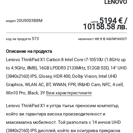
LENOVO
5194 € /
20U9003BBM
модел
цена
10158.58 лв.
573
не е в наличност
код на продукта
наличност
Описание на продукта
Lenovo ThinkPad X1 Carbon 8 Intel Core i7-10510U (1.8GHz up
to 4.9GHz, 8MB), 16GB LPDDR3 2133MHz, 512GB SSD, 14" UHD
(3840x2160) IPS, Glossy, HDR 400, Dolby Vision, Intel UHD
Graphics, WLAN AC, BT, WWAN, FPR, IR&HD Cam, NFC, 4 cell,
Win10 Pro, Black, 3Y
Виж характеристиките
Lenovo ThinkPad X1 е ултра тънък преносим компютър,
който ви гарантира висока производителност и
максимална мобилност. Той разполага с 14 инчов UHD
(3840x2160) IPS дисплей, който ви осигурява прекрасна