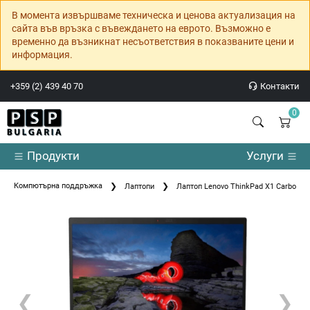
В момента извършваме техническа и ценова актуализация на
сайта във връзка с въвеждането на еврото. Възможно е
временно да възникнат несъответствия в показваните цени и
информация.
+359 (2) 439 40 70
Контакти
0
Продукти
Услуги
Компютърна поддръжка
Лаптопи
Лаптоп Lenovo ThinkPad X1 Carbon 8 I
❮
❯