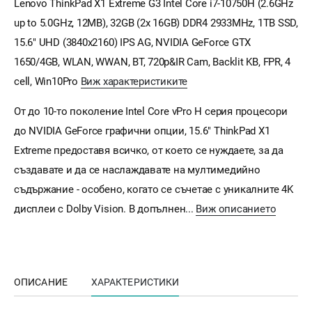
Lenovo ThinkPad X1 Extreme G3 Intel Core i7-10750H (2.6GHz
up to 5.0GHz, 12MB), 32GB (2x 16GB) DDR4 2933MHz, 1TB SSD,
15.6" UHD (3840x2160) IPS AG, NVIDIA GeForce GTX
1650/4GB, WLAN, WWAN, BT, 720p&IR Cam, Backlit KB, FPR, 4
cell, Win10Pro
Виж характеристиките
От до 10-то поколение Intel Core vPro H серия процесори
до NVIDIA GeForce графични опции, 15.6" ThinkPad X1
Extreme предоставя всичко, от което се нуждаете, за да
създавате и да се наслаждавате на мултимедийно
съдържание - особено, когато се съчетае с уникалните 4K
дисплеи с Dolby Vision. В допълнен...
Виж описанието
ОПИСАНИЕ
ХАРАКТЕРИСТИКИ