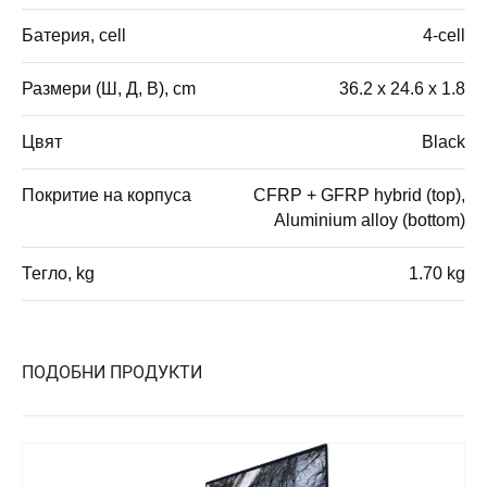
Батерия, cell
4-cell
Размери (Ш, Д, В), cm
36.2 x 24.6 x 1.8
Цвят
Black
Покритие на корпуса
CFRP + GFRP hybrid (top),
Aluminium alloy (bottom)
Тегло, kg
1.70 kg
ПОДОБНИ ПРОДУКТИ