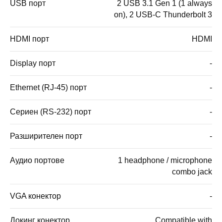
USB порт
2 USB 3.1 Gen 1 (1 always
on), 2 USB-C Thunderbolt 3
HDMI порт
HDMI
Display порт
-
Ethernet (RJ-45) порт
-
Сериен (RS-232) порт
-
Разширителен порт
-
Аудио портове
1 headphone / microphone
combo jack
VGA конектор
-
Докинг конектор
Compatible with