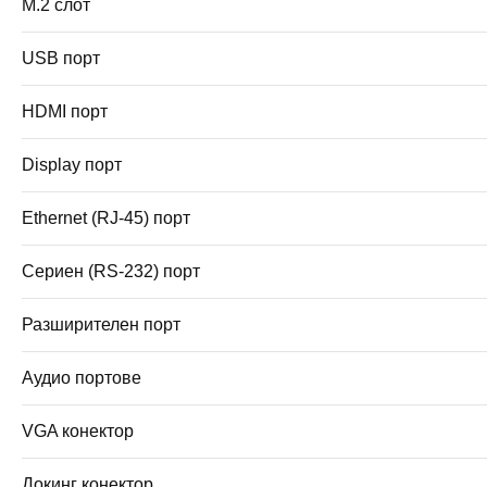
M.2 слот
USB порт
HDMI порт
Display порт
Ethernet (RJ-45) порт
Сериен (RS-232) порт
Разширителен порт
Аудио портове
VGA конектор
Докинг конектор