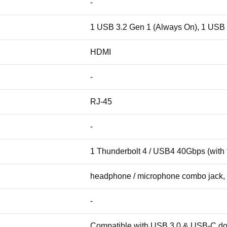
-
1 USB 3.2 Gen 1 (Always On), 1 USB 
HDMI
-
RJ-45
-
1 Thunderbolt 4 / USB4 40Gbps (with t
headphone / microphone combo jack,
-
Compatible with USB 3.0 & USB-C doc