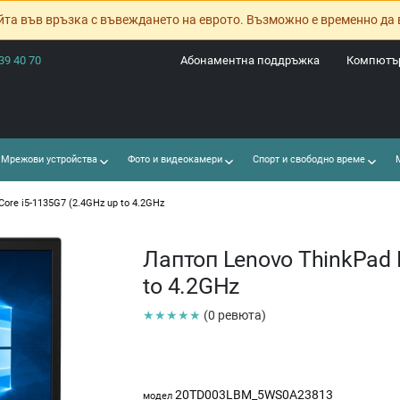
йта във връзка с въвеждането на еврото. Възможно е временно да 
39 40 70
Абонаментна поддръжка
Компютър
Мрежови устройства
Фото и видеокамери
Спорт и свободно време
М
Core i5-1135G7 (2.4GHz up to 4.2GHz
Лаптоп Lenovo ThinkPad E
to 4.2GHz
★★★★★
(0 ревюта)
20TD003LBM_5WS0A23813
модел