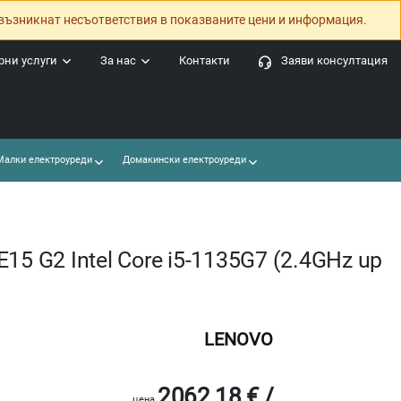
възникнат несъответствия в показваните цени и информация.
ни услуги
За нас
Контакти
Заяви консултация
алки електроуреди
Домакински електроуреди
15 G2 Intel Core i5-1135G7 (2.4GHz up
LENOVO
2062.18 € /
цена