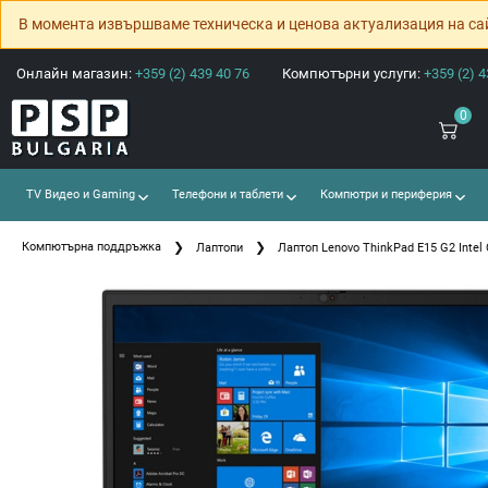
В момента извършваме техническа и ценова актуализация на са
Онлайн магазин:
+359 (2) 439 40 76
Компютърни услуги:
+359 (2) 4
0
TV Видео и Gaming
Телефони и таблети
Компютри и периферия
Компютърна поддръжка
Лаптопи
Лаптоп Lenovo ThinkPad E15 G2 Intel 