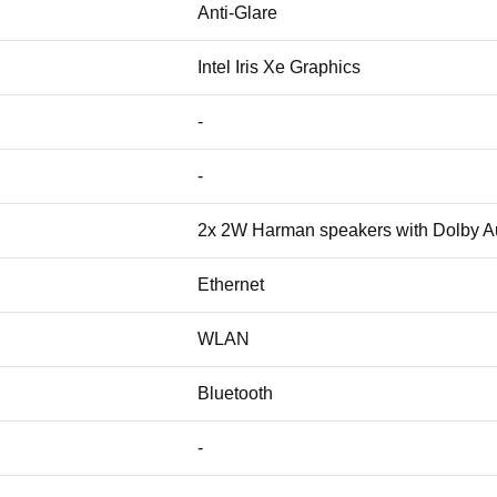
Anti-Glare
Intel Iris Xe Graphics
-
-
2x 2W Harman speakers with Dolby Au
Ethernet
WLAN
Bluetooth
-