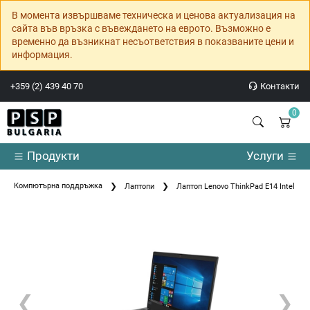
В момента извършваме техническа и ценова актуализация на
сайта във връзка с въвеждането на еврото. Възможно е
временно да възникнат несъответствия в показваните цени и
информация.
+359 (2) 439 40 70
Контакти
0
Продукти
Услуги
Компютърна поддръжка
Лаптопи
Лаптоп Lenovo ThinkPad E14 Intel Cor
❮
❯