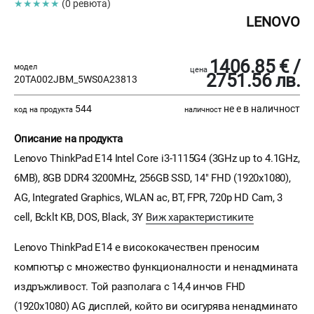
★★★★★
(0 ревюта)
LENOVO
1406.85 € /
модел
цена
2751.56 лв.
20TA002JBM_5WS0A23813
544
не е в наличност
код на продукта
наличност
Описание на продукта
Lenovo ThinkPad E14 Intel Core i3-1115G4 (3GHz up to 4.1GHz,
6MB), 8GB DDR4 3200MHz, 256GB SSD, 14" FHD (1920х1080),
AG, Integrated Graphics, WLAN ac, BT, FPR, 720p HD Cam, 3
cell, Bcklt KB, DOS, Black, 3Y
Виж характеристиките
Lenovo ThinkPad Е14 е висококачествен преносим
компютър с множество функционалности и ненадмината
издръжливост. Той разполага с 14,4 инчов FHD
(1920x1080) АG дисплей, който ви осигурява ненадминато