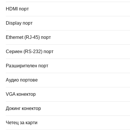
HDMI порт
Display порт
Ethernet (RJ-45) порт
Сериен (RS-232) порт
Разширителен порт
Аудио портове
VGA конектор
Докинг конектор
Четец за карти