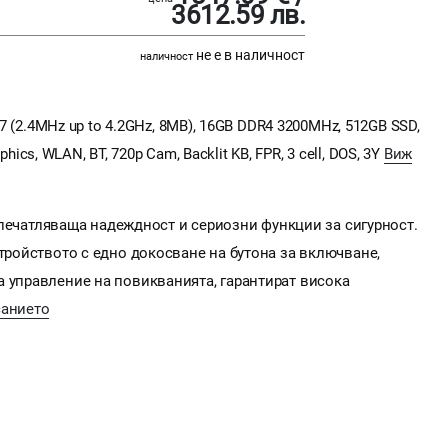
3612.59 лв.
не е в наличност
наличност
G7 (2.4MHz up to 4.2GHz, 8MB), 16GB DDR4 3200MHz, 512GB SSD,
aphics, WLAN, BT, 720p Cam, Backlit KB, FPR, 3 cell, DOS, 3Y
Виж
а впечатляваща надеждност и сериозни функции за сигурност.
стройството с едно докосване на бутона за включване,
а управление на повикванията, гарантират висока
санието