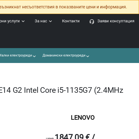
възникнат несъответствия в показваните цени и информация.
ни услуги
За нас
Контакти
Заяви консултация
алки електроуреди
Домакински електроуреди
14 G2 Intel Core i5-1135G7 (2.4MHz
LENOVO
1847.09 € /
цена