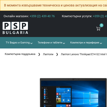
В момента извършваме техническа и ценова актуализация на са
Онлайн магазин:
+359 (2) 439 40 76
Компютърни услуги:
+359 (2) 4
0
TV Видео и Gaming
Телефони и таблети
Компютри и периферия
Компютърна поддръжка
Лаптопи
Лаптоп Lenovo Thinkpad E14 G2 Intel 