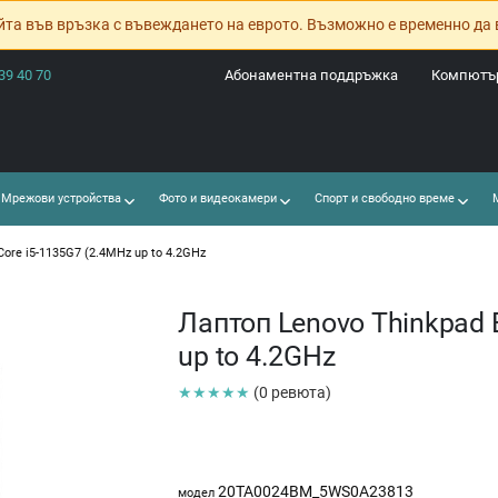
йта във връзка с въвеждането на еврото. Възможно е временно да 
39 40 70
Абонаментна поддръжка
Компютър
Мрежови устройства
Фото и видеокамери
Спорт и свободно време
М
Core i5-1135G7 (2.4MHz up to 4.2GHz
Лаптоп Lenovo Thinkpad E
up to 4.2GHz
★★★★★
(0 ревюта)
20TA0024BM_5WS0A23813
модел