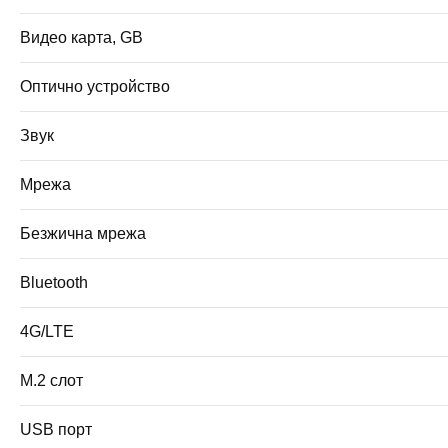
Видео карта, GB
Оптично устройство
Звук
Мрежа
Безжична мрежа
Bluetooth
4G/LTE
M.2 слот
USB порт