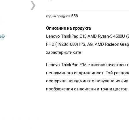
❯
558
код на продукта
Описание на продукта
Lenovo ThinkPad E15 AMD Ryzen-5 4500U (2
FHD (1920x1080) IPS, AG, AMD Radeon Graph
характеристиките
Lenovo ThinkPad Е15 е висококачестве
ненадмината издръжливост. Той разполаг
осигурява ненадминато визуално изживя
изображения с наситени и точни цветов.