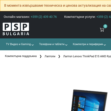
В момента извършваме техническа и ценова актуализация на са
Онлайн магазин:
+359 (2) 439 40 76
Компютърни услуги:
+359 (2) 4
0
TV Видео и Gaming
Телефони и таблети
Компютри и периферия
Компютърна поддръжка
Лаптопи
Лаптоп Lenovo ThinkPad E15 AMD Ryze