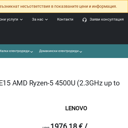
възникнат несъответствия в показваните цени и информация.
ни услуги
За нас
Контакти
Заяви консултация
алки електроуреди
Домакински електроуреди
E15 AMD Ryzen-5 4500U (2.3GHz up to
LENOVO
1976.18 € /
цена