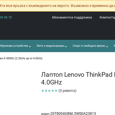
йта във връзка с въвеждането на еврото. Възможно е временно да 
39 40 70
Абонаментна поддръжка
Компютър
Мрежови устройства
Фото и видеокамери
Спорт и свободно време
М
n-5 4500U (2.3GHz up to 4.0GHz
Лаптоп Lenovo ThinkPad 
4.0GHz
★★★★★
(0 ревюта)
20T8004GBM_5WS0A23813
модел