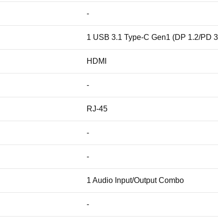
-
1 USB 3.1 Type-C Gen1 (DP 1.2/PD 3.
HDMI
-
RJ-45
-
-
1 Audio Input/Output Combo
-