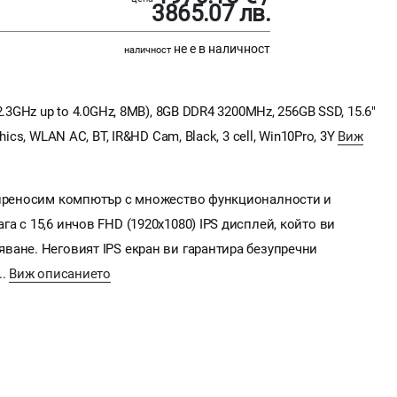
3865.07 лв.
не е в наличност
наличност
.3GHz up to 4.0GHz, 8MB), 8GB DDR4 3200MHz, 256GB SSD, 15.6"
ics, WLAN AC, BT, IR&HD Cam, Black, 3 cell, Win10Pro, 3Y
Виж
н преносим компютър с множество функционалности и
а с 15,6 инчов FHD (1920x1080) IPS дисплей, който ви
ване. Неговият IPS екран ви гарантира безупречни
..
Виж описанието