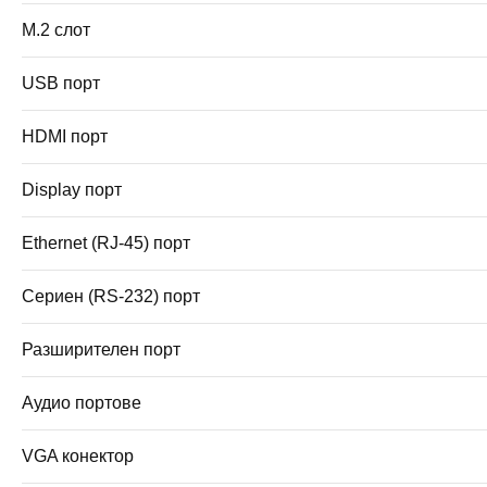
M.2 слот
USB порт
HDMI порт
Display порт
Ethernet (RJ-45) порт
Сериен (RS-232) порт
Разширителен порт
Аудио портове
VGA конектор