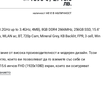
лв.
не е в наличност
наличност
(1.2GHz up to 3.4GHz, 4MB), 8GB DDR4 2666MHz, 256GB SSD, 15.6"
 WLAN ac, BT, 720p Cam, Mineral Grey, KB Backlit, FPR, 3 cell, Win
тание от висока производителност и модерен дизайн. Този
гло, които ви позволяват да го вземете със себе си
5.6 инчов FHD (1920x1080) екран, които ви осигуряват
анието