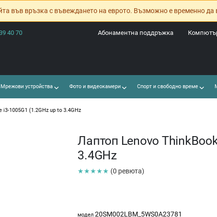
йта във връзка с въвеждането на еврото. Възможно е временно да 
39 40 70
Абонаментна поддръжка
Компютър
Мрежови устройства
Фото и видеокамери
Спорт и свободно време
М
e i3-1005G1 (1.2GHz up to 3.4GHz
Лаптоп Lenovo ThinkBook 
3.4GHz
★★★★★
(0 ревюта)
20SM002LBM_5WS0A23781
модел