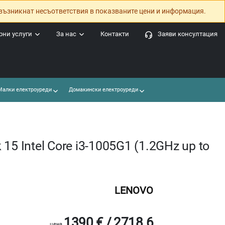
възникнат несъответствия в показваните цени и информация.
ни услуги
За нас
Контакти
Заяви консултация
алки електроуреди
Домакински електроуреди
15 Intel Core i3-1005G1 (1.2GHz up to
LENOVO
1390 € / 2718.6
цена