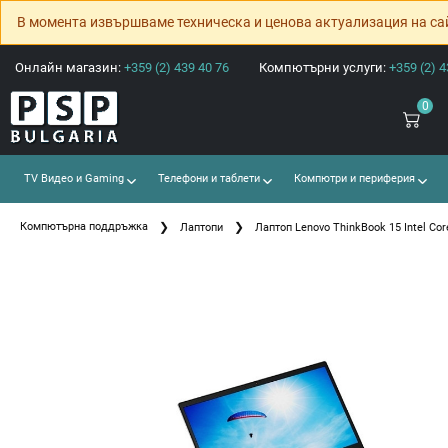
В момента извършваме техническа и ценова актуализация на са
Онлайн магазин:
+359 (2) 439 40 76
Компютърни услуги:
+359 (2) 4
0
TV Видео и Gaming
Телефони и таблети
Компютри и периферия
Компютърна поддръжка
Лаптопи
Лаптоп Lenovo ThinkBook 15 Intel Cor