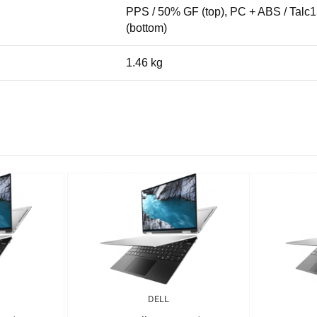
PPS / 50% GF (top), PC + ABS / Talc1
(bottom)
1.46 kg
DELL