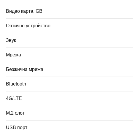
Видео карта, GB
Оптично устройство
Звук
Мрежа
Безжична мрежа
Bluetooth
4G/LTE
M.2 слот
USB порт