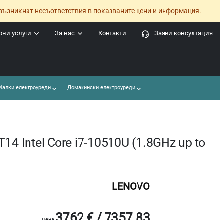
възникнат несъответствия в показваните цени и информация.
ни услуги
За нас
Контакти
Заяви консултация
алки електроуреди
Домакински електроуреди
14 Intel Core i7-10510U (1.8GHz up to
LENOVO
3762 € / 7357.83
цена