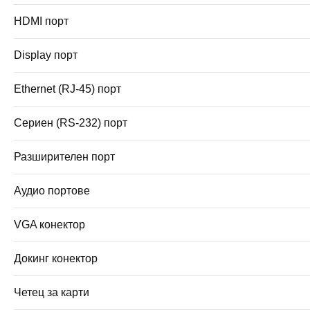
HDMI порт
Display порт
Ethernet (RJ-45) порт
Сериен (RS-232) порт
Разширителен порт
Аудио портове
VGA конектор
Докинг конектор
Четец за карти