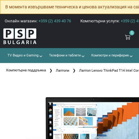
В момента извършваме техническа и ценова актуализация на са
Онлайн магазин:
+359 (2) 439 40 76
Компютърни услуги:
+359 (2) 4
0
TV Видео и Gaming
Телефони и таблети
Компютри и периферия
Компютърна поддръжка
Лаптопи
Лаптоп Lenovo ThinkPad T14 Intel Cor