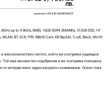
лв.
не е в наличност
наличност
(1.8GHz up to 4.9GHz, 8MB), 16GB DDR4 2666Mhz, 512GB SSD, 14"
, WLAN, BT, SCR, FPR, IR&HD Cam, KB Backlit, 3 cell, Black, Win10
н и висококачествен лаптоп, който ви осигурява надеждна
е. Той има множество подобрения и ви осигурява повишена
 и по-интерактивно аудио-визуално изживяване. Освен това