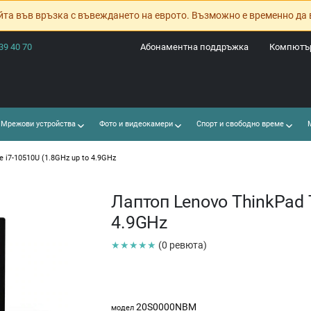
йта във връзка с въвеждането на еврото. Възможно е временно да 
39 40 70
Абонаментна поддръжка
Компютър
Мрежови устройства
Фото и видеокамери
Спорт и свободно време
М
e i7-10510U (1.8GHz up to 4.9GHz
Лаптоп Lenovo ThinkPad T
4.9GHz
★★★★★
(0 ревюта)
20S0000NBM
модел