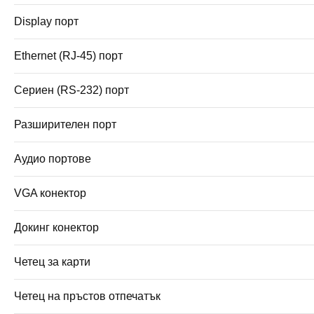
Display порт
Ethernet (RJ-45) порт
Сериен (RS-232) порт
Разширителен порт
Аудио портове
VGA конектор
Докинг конектор
Четец за карти
Четец на пръстов отпечатък