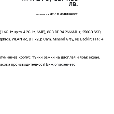
лв.
не е в наличност
наличност
 (1.6GHz up to 4.2GHz, 6MB), 8GB DDR4 2666MHz, 256GB SSD,
aphics, WLAN ac, BT, 720p Cam, Mineral Grey, KB Backlit, FPR, 4
луминиев корпус, тънки рамки на дисплея и ярък екран.
висока производителност!
Виж описанието