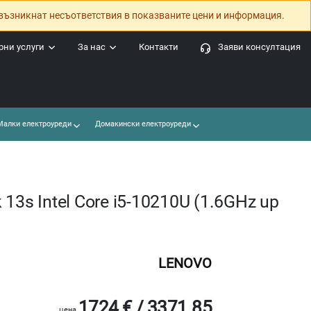
възникнат несъответствия в показваните цени и информация.
ни услуги
За нас
Контакти
Заяви консултация
алки електроуреди
Домакински електроуреди
13s Intel Core i5-10210U (1.6GHz up
LENOVO
1724 € / 3371.85
цена