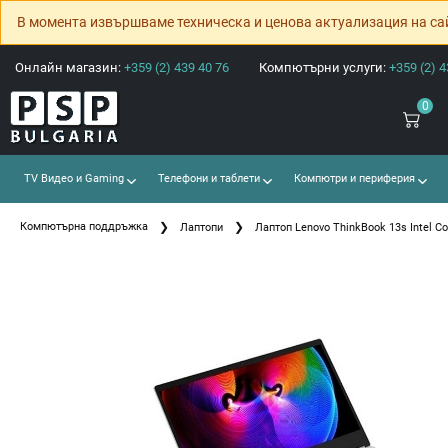
В момента извършваме техническа и ценова актуализация на са
Онлайн магазин:
+359 (2) 439 40 76
Компютърни услуги:
+359 (2) 4
0
TV Видео и Gaming
Телефони и таблети
Компютри и периферия
Компютърна поддръжка
Лаптопи
Лаптоп Lenovo ThinkBook 13s Intel Co