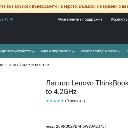
йта във връзка с въвеждането на еврото. Възможно е временно да 
39 40 70
Абонаментна поддръжка
Компютър
Мрежови устройства
Фото и видеокамери
Спорт и свободно време
М
re i5-10210U (1.6GHz up to 4.2GHz
Лаптоп Lenovo ThinkBook 
to 4.2GHz
★★★★★
(0 ревюта)
20RR002YBM_5WS0A23781
модел