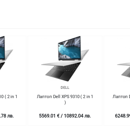
DELL
 ( 2 in 1
Лаптоп Dell XPS 9310 ( 2 in 1
Лапт
)
5029
2.04 лв.
6248.99 € / 12221.96 лв.