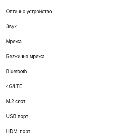
Оптично устройство
Звук
Мрежа
Безжична мрежа
Bluetooth
4G/LTE
M.2 слот
USB порт
HDMI порт