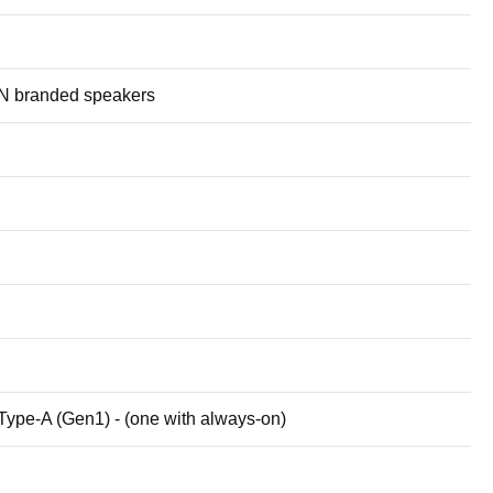
AN branded speakers
ype-A (Gen1) - (one with always-on)