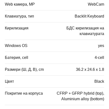
Web камера, MP
WebCam
Клавиатура, тип
Backlit Keyboard
Кирилизация
БДС кирилизация на
клавиатурата
Windows OS
yes
Батерия, cell
4-cell
Размери (Ш, Д, В), cm
36.2 x 24.6 x 1.8
Цвят
Black
Покритие на корпуса
CFRP + GFRP hybrid (top),
Aluminium alloy (bottom)