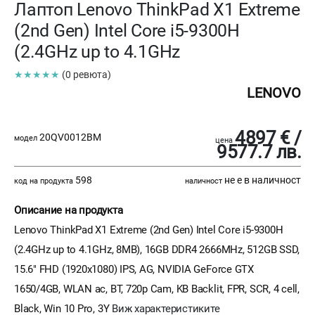
Лаптоп Lenovo ThinkPad X1 Extreme
(2nd Gen) Intel Core i5-9300H
(2.4GHz up to 4.1GHz
★★★★★
(0 ревюта)
LENOVO
4897 € /
20QV0012BM
модел
цена
9577.7 лв.
598
не е в наличност
код на продукта
наличност
Описание на продукта
Lenovo ThinkPad X1 Extreme (2nd Gen) Intel Core i5-9300H
(2.4GHz up to 4.1GHz, 8MB), 16GB DDR4 2666MHz, 512GB SSD,
15.6" FHD (1920x1080) IPS, AG, NVIDIA GeForce GTX
1650/4GB, WLAN ac, BT, 720p Cam, KB Backlit, FPR, SCR, 4 cell,
Black, Win 10 Pro, 3Y
Виж характеристиките