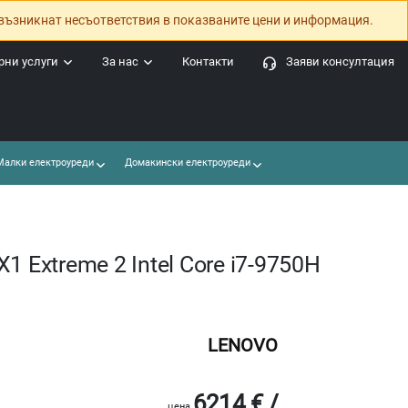
възникнат несъответствия в показваните цени и информация.
ни услуги
За нас
Контакти
Заяви консултация
алки електроуреди
Домакински електроуреди
1 Extreme 2 Intel Core i7-9750H
LENOVO
6214 € /
цена