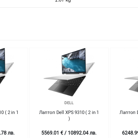
DELL
 ( 2 in 1
Лаптоп Dell XPS 9310 ( 2 in 1
Лапт
)
5029
2.04 лв.
6248.99 € / 12221.96 лв.