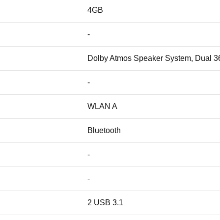
4GB
-
Dolby Atmos Speaker System, Dual 36
-
WLAN A
Bluetooth
-
-
2 USB 3.1