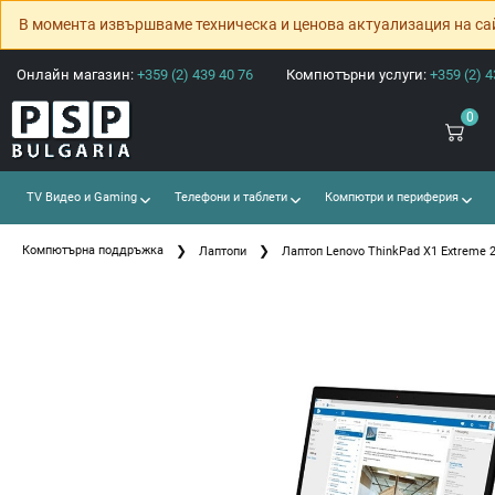
В момента извършваме техническа и ценова актуализация на са
Онлайн магазин:
+359 (2) 439 40 76
Компютърни услуги:
+359 (2) 4
0
TV Видео и Gaming
Телефони и таблети
Компютри и периферия
Компютърна поддръжка
Лаптопи
Лаптоп Lenovo ThinkPad X1 Extreme 2 