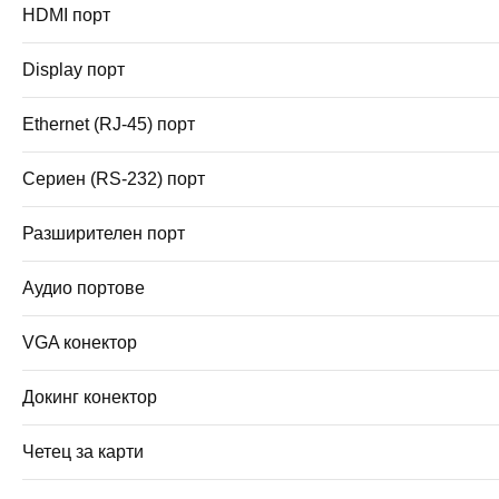
HDMI порт
Display порт
Ethernet (RJ-45) порт
Сериен (RS-232) порт
Разширителен порт
Аудио портове
VGA конектор
Докинг конектор
Четец за карти