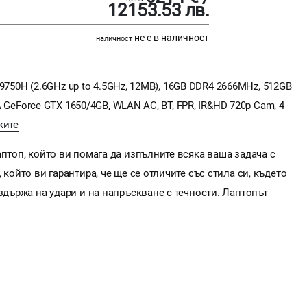
12153.53 лв.
не е в наличност
наличност
7-9750H (2.6GHz up to 4.5GHz, 12MB), 16GB DDR4 2666MHz, 512GB
IA GeForce GTX 1650/4GB, WLAN AC, BT, FPR, IR&HD 720p Cam, 4
ките
аптоп, който ви помага да изпълните всяка ваша задача с
 който ви гарантира, че ще се отличите със стила си, където
здържа на удари и на напръскване с течности. Лаптопът