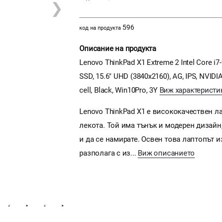
❯
596
код на продукта
Описание на продукта
Lenovo ThinkPad X1 Extreme 2 Intel Core i
SSD, 15.6" UHD (3840x2160), AG, IPS, NVID
cell, Black, Win10Pro, 3Y
Виж характеристи
Lenovo ThinkPad X1 е висококачествен л
лекота. Той има тънък и модерен дизайн,
и да се намирате. Освен това лаптопът и
разполага с из...
Виж описанието