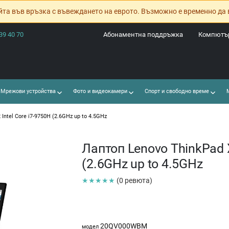
йта във връзка с въвеждането на еврото. Възможно е временно да 
39 40 70
Абонаментна поддръжка
Компютър
Мрежови устройства
Фото и видеокамери
Спорт и свободно време
М
Intel Core i7-9750H (2.6GHz up to 4.5GHz
Лаптоп Lenovo ThinkPad X
(2.6GHz up to 4.5GHz
★★★★★
(0 ревюта)
20QV000WBM
модел