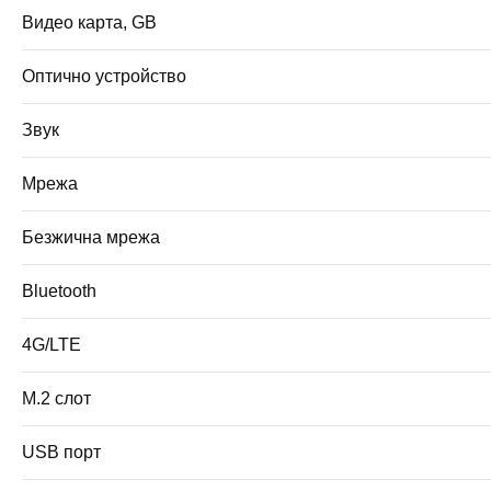
Видео карта, GB
Оптично устройство
Звук
Мрежа
Безжична мрежа
Bluetooth
4G/LTE
M.2 слот
USB порт