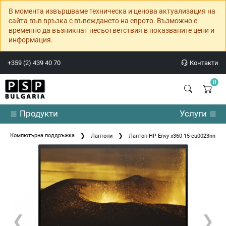
В момента извършваме техническа и ценова актуализация на
сайта във връзка с въвеждането на еврото. Възможно е
временно да възникнат несъответствия в показваните цени и
информация.
+359 (2) 439 40 70
Контакти
0
Продукти
Услуги
Компютърна поддръжка
Лаптопи
Лаптоп HP Envy x360 15-eu0023nn Nigh
❮
❯