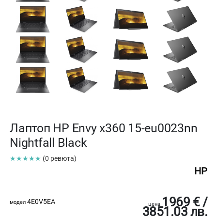
Лаптоп HP Envy x360 15-eu0023nn
Nightfall Black
★★★★★
(0 ревюта)
HP
1969 € /
4E0V5EA
модел
цена
3851.03 лв.