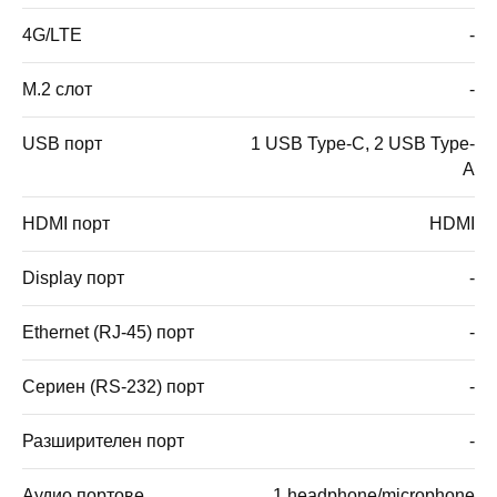
4G/LTE
-
M.2 слот
-
USB порт
1 USB Type-C, 2 USB Type-
A
HDMI порт
HDMI
Display порт
-
Ethernet (RJ-45) порт
-
Сериен (RS-232) порт
-
Разширителен порт
-
Аудио портове
1 headphone/microphone