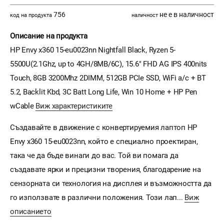
756
не е в наличност
код на продукта
наличност
Описание на продукта
HP Envy x360 15-eu0023nn Nightfall Black, Ryzen 5-
5500U(2.1Ghz, up to 4GH/8MB/6C), 15.6" FHD AG IPS 400nits
Touch, 8GB 3200Mhz 2DIMM, 512GB PCIe SSD, WiFi a/c + BT
5.2, Backlit Kbd, 3C Batt Long Life, Win 10 Home + HP Pen
wCable
Виж характеристиките
Създавайте в движение с конвертируемия лаптоп HP
Envy x360 15-eu0023nn, който е специално проектиран,
така че да бъде винаги до вас. Той ви помага да
създавате ярки и прецизни творения, благодарение на
сензорната си технология на дисплея и възможността да
го използвате в различни положения. Този лап...
Виж
описанието