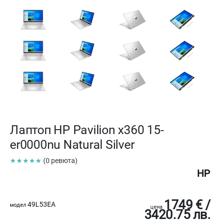
Лаптоп HP Pavilion x360 15-
er0000nu Natural Silver
★★★★★
(0 ревюта)
HP
1749 € /
49L53EA
модел
цена
3420.75 лв.