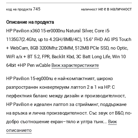
745
не е в наличност
код на продукта
наличност
Описание на продукта
HP Pavilion x360 15-er0000nu Natural Silver, Core i5-
1135G7(2.4Ghz, up to 4.2GH/8MB/4C), 15.6" FHD AG IPS Touch
+ WebCam, 8GB 3200Mhz 2DIMM, 512MB PCIe SSD, no Optic,
WiFI a/x + BT 5.2, FPR, Backlit Kbd, 3C Batt Long Life, Win 10
64bit +HP Pen wCable
Виж характеристиките
HP Pavilion 15-eg000nu e най-компактният, широко
разпространен конвертируем лаптоп 2 в 1 на HP. С
перфектния баланс между дизайн и производителност,
HP Pavilion е идеален лаптоп за стрийминг, поддържане
на връзка и лична производителност. Със звук от B&O, по-
добро съотношение екран–тяло и ултра тънк...
Виж
описанието