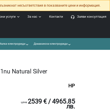
възникнат несъответствия в показваните цени и информация.
ни услуги
За нас
Контакти
Заяви консултация
алки електроуреди
Домакински електроуреди
nu Natural Silver
HP
2539 € / 4965.85
цена
лв.