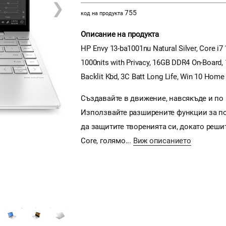
❯
755
код на продукта
Описание на продукта
HP Envy 13-ba1001nu Natural Silver, Core i
1000nits with Privacy, 16GB DDR4 On-Board,
Backlit Kbd, 3C Batt Long Life, Win 10 Hom
Създавайте в движение, навсякъде и по в
Използвайте разширените функции за по
да защитите творенията си, докато решит
Core, голямо...
Виж описанието