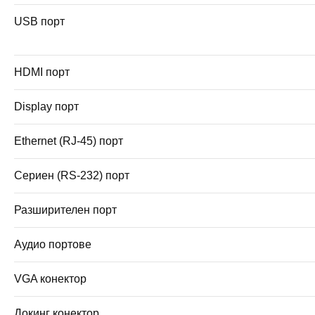
USB порт
HDMI порт
Display порт
Ethernet (RJ-45) порт
Сериен (RS-232) порт
Разширителен порт
Аудио портове
VGA конектор
Докинг конектор