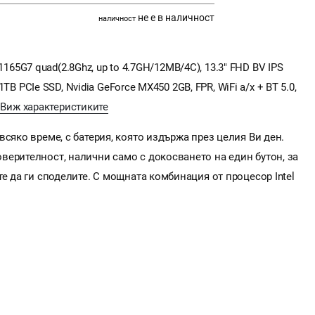
не е в наличност
наличност
7 1165G7 quad(2.8Ghz, up to 4.7GH/12MB/4C), 13.3" FHD BV IPS
 1TB PCIe SSD, Nvidia GeForce MX450 2GB, FPR, WiFi a/x + BT 5.0,
e
Виж характеристиките
сяко време, с батерия, която издържа през целия Ви ден.
верителност, налични само с докосването на един бутон, за
е да ги споделите. С мощната комбинация от процесор Intel