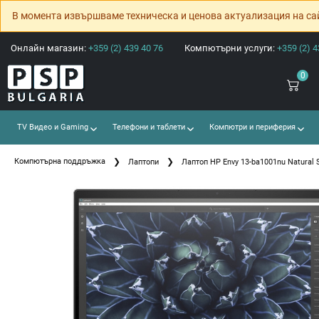
В момента извършваме техническа и ценова актуализация на са
Онлайн магазин:
+359 (2) 439 40 76
Компютърни услуги:
+359 (2) 4
0
TV Видео и Gaming
Телефони и таблети
Компютри и периферия
Компютърна поддръжка
Лаптопи
Лаптоп HP Envy 13-ba1001nu Natural S