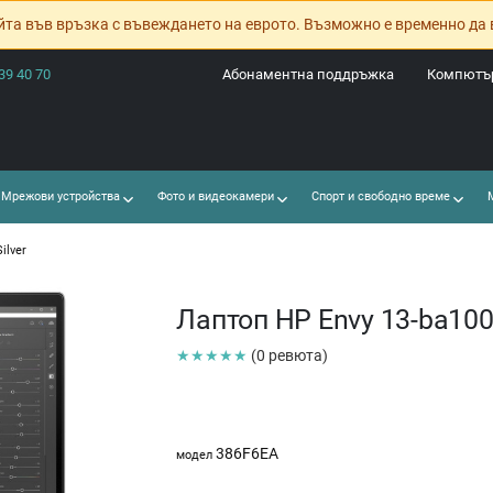
йта във връзка с въвеждането на еврото. Възможно е временно да 
39 40 70
Абонаментна поддръжка
Компютър
Мрежови устройства
Фото и видеокамери
Спорт и свободно време
М
ilver
Лаптоп HP Envy 13-ba1001
★★★★★
(0 ревюта)
386F6EA
модел