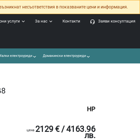
възникнат несъответствия в показваните цени и информация.
ни услуги
За нас
Контакти
Заяви консултация
алки електроуреди
Домакински електроуреди
G8
HP
2129 € / 4163.96
цена
лв.