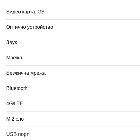
Видео карта, GB
Оптично устройство
Звук
Мрежа
Безжична мрежа
Bluetooth
4G/LTE
M.2 слот
USB порт