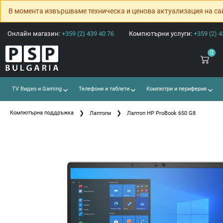
В момента извършваме техническа и ценова актуализация на са
Онлайн магазин:
+359 (2) 439 40 76
Компютърни услуги:
+359 (2) 4
0
TV Видео и Gaming
Телефони и таблети
Компютри и периферия
Компютърна поддръжка
Лаптопи
Лаптоп HP ProBook 650 G8