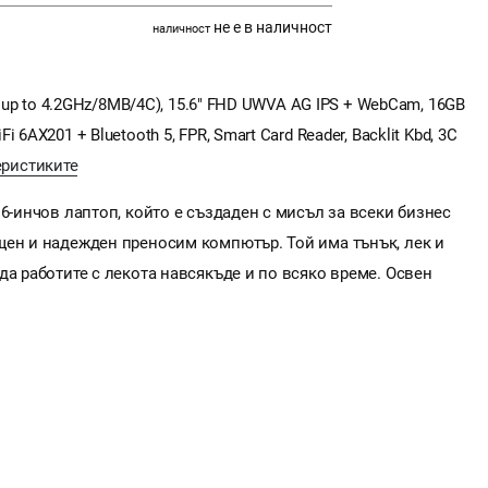
не е в наличност
наличност
, up to 4.2GHz/8MB/4C), 15.6" FHD UWVA AG IPS + WebCam, 16GB
6AX201 + Bluetooth 5, FPR, Smart Card Reader, Backlit Kbd, 3C
еристиките
.6-инчов лаптоп, който е създаден с мисъл за всеки бизнес
щен и надежден преносим компютър. Той има тънък, лек и
да работите с лекота навсякъде и по всяко време. Освен