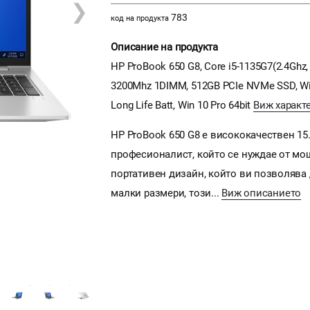
❯
783
код на продукта
Описание на продукта
HP ProBook 650 G8, Core i5-1135G7(2.4Ghz
3200Mhz 1DIMM, 512GB PCIe NVMe SSD, WiFi 
Long Life Batt, Win 10 Pro 64bit
Виж характ
HP ProBook 650 G8 е висококачествен 15
професионалист, който се нуждае от мо
портативен дизайн, който ви позволява 
малки размери, този...
Виж описанието