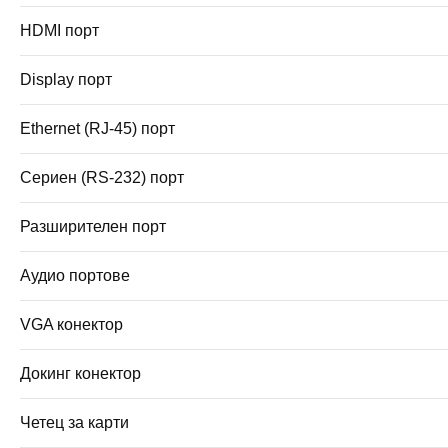
HDMI порт
Display порт
Ethernet (RJ-45) порт
Сериен (RS-232) порт
Разширителен порт
Аудио портове
VGA конектор
Докинг конектор
Четец за карти