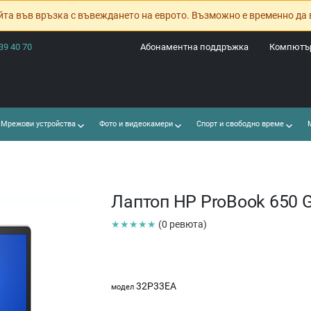
йта във връзка с въвеждането на еврото. Възможно е временно да 
39 40 70
Абонаментна поддръжка
Компютър
Мрежови устройства
Фото и видеокамери
Спорт и свободно време
М
Лаптоп HP ProBook 650 
★★★★★
(0 ревюта)
32P33EA
модел