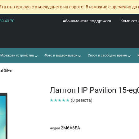
йта във връзка с въвеждането на еврото. Възможно е временно да 
39 40 70
Абонаментна поддръжка
Компютър
Мрежови устройства
Фото и видеокамери
Спорт и свободно време
М
l Silver
Лаптоп HP Pavilion 15-eg0
★★★★★
(0 ревюта)
2M6A6EA
модел