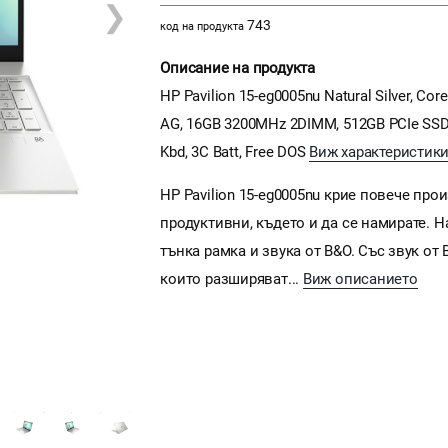
❯
743
код на продукта
Описание на продукта
HP Pavilion 15-eg0005nu Natural Silver, Cor
AG, 16GB 3200MHz 2DIMM, 512GB PCIe SSD, N
Kbd, 3C Batt, Free DOS
Виж характеристики
HP Pavilion 15-eg0005nu крие повече про
продуктивни, където и да се намирате. 
тънка рамка и звука от B&O. Със звук от
които разширяват...
Виж описанието