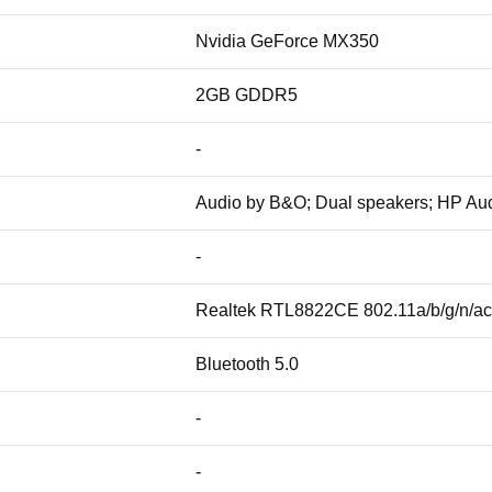
Nvidia GeForce MX350
2GB GDDR5
-
Audio by B&O; Dual speakers; HP Au
-
Realtek RTL8822CE 802.11a/b/g/n/ac 
Bluetooth 5.0
-
-