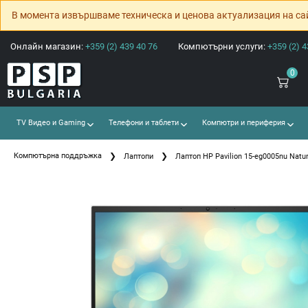
В момента извършваме техническа и ценова актуализация на са
Онлайн магазин:
+359 (2) 439 40 76
Компютърни услуги:
+359 (2) 4
0
TV Видео и Gaming
Телефони и таблети
Компютри и периферия
Компютърна поддръжка
Лаптопи
Лаптоп HP Pavilion 15-eg0005nu Natura