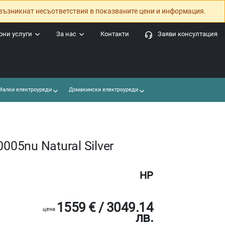
възникнат несъответствия в показваните цени и информация.
ни услуги
За нас
Контакти
Заяви консултация
алки електроуреди
Домакински електроуреди
005nu Natural Silver
HP
1559 € / 3049.14
цена
лв.