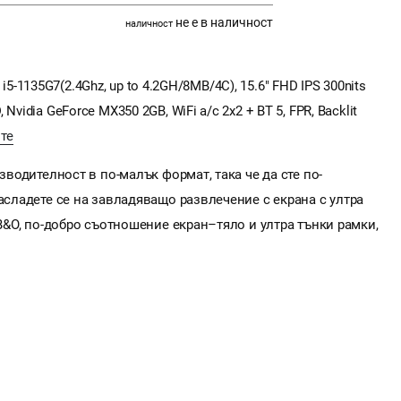
не е в наличност
наличност
e i5-1135G7(2.4Ghz, up to 4.2GH/8MB/4C), 15.6" FHD IPS 300nits
vidia GeForce MX350 2GB, WiFi a/c 2x2 + BT 5, FPR, Backlit
те
изводителност в по-малък формат, така че да сте по-
Насладете се на завладяващо развлечение с екрана с ултра
 B&O, по-добро съотношение екран–тяло и ултра тънки рамки,