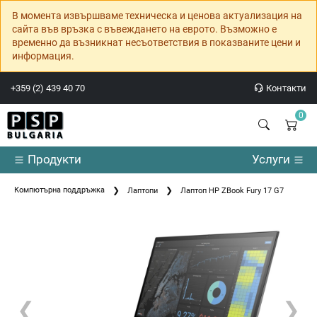
В момента извършваме техническа и ценова актуализация на
сайта във връзка с въвеждането на еврото. Възможно е
временно да възникнат несъответствия в показваните цени и
информация.
+359 (2) 439 40 70
Контакти
0
Продукти
Услуги
Компютърна поддръжка
Лаптопи
Лаптоп HP ZBook Fury 17 G7
❮
❯