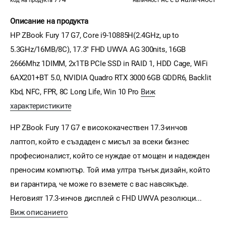
код на продукта
наличност
Описание на продукта
HP ZBook Fury 17 G7, Core i9-10885H(2.4GHz, up to
5.3GHz/16MB/8C), 17.3" FHD UWVA AG 300nits, 16GB
2666Mhz 1DIMM, 2x1TB PCIe SSD in RAID 1, HDD Cage, WiFi
6AX201+BT 5.0, NVIDIA Quadro RTX 3000 6GB GDDR6, Backlit
Kbd, NFC, FPR, 8C Long Life, Win 10 Pro
Виж
характеристиките
HP ZBook Fury 17 G7 е висококачествен 17.3-инчов
лаптоп, който е създаден с мисъл за всеки бизнес
професионалист, който се нуждае от мощен и надежден
преносим компютър. Той има ултра тънък дизайн, който
ви гарантира, че може го вземете с вас навсякъде.
Неговият 17.3-инчов дисплей с FHD UWVA резолюци...
Виж описанието