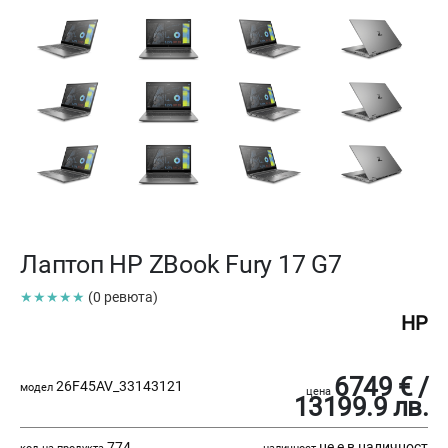
Лаптоп HP ZBook Fury 17 G7
★★★★★
(0 ревюта)
HP
6749 € /
26F45AV_33143121
модел
цена
13199.9 лв.
774
не е в наличност