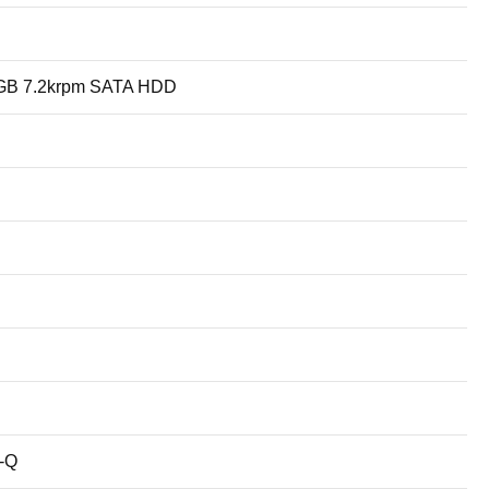
GB 7.2krpm SATA HDD
x-Q