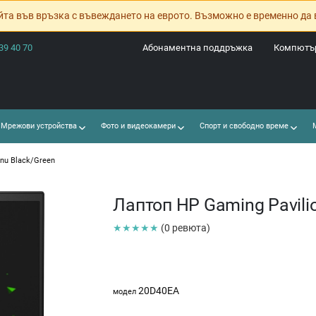
йта във връзка с въвеждането на еврото. Възможно е временно да 
39 40 70
Абонаментна поддръжка
Компютър
Мрежови устройства
Фото и видеокамери
Спорт и свободно време
М
4nu Black/Green
Лаптоп HP Gaming Pavili
★★★★★
(0 ревюта)
20D40EA
модел