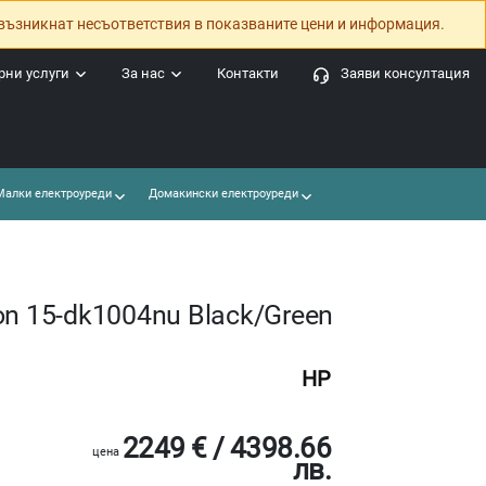
възникнат несъответствия в показваните цени и информация.
ни услуги
За нас
Контакти
Заяви консултация
алки електроуреди
Домакински електроуреди
on 15-dk1004nu Black/Green
HP
2249 € / 4398.66
цена
лв.