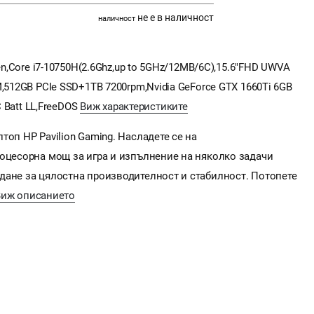
не е в наличност
наличност
en,Core i7-10750H(2.6Ghz,up to 5GHz/12MB/6C),15.6"FHD UWVA
,512GB PCIe SSD+1TB 7200rpm,Nvidia GeForce GTX 1660Ti 6GB
C Batt LL,FreeDOS
Виж характеристиките
топ HP Pavilion Gaming. Насладете се на
роцесорна мощ за игра и изпълнение на няколко задачи
дане за цялостна производителност и стабилност. Потопете
Виж описанието