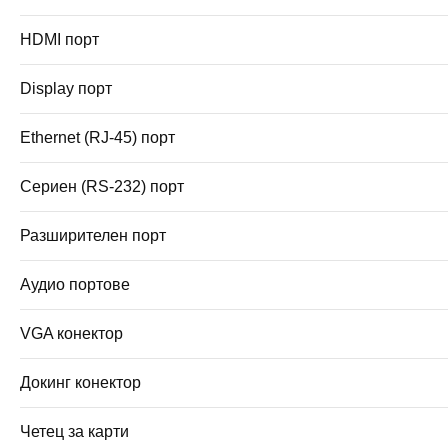
HDMI порт
Display порт
Ethernet (RJ-45) порт
Сериен (RS-232) порт
Разширителен порт
Аудио портове
VGA конектор
Докинг конектор
Четец за карти