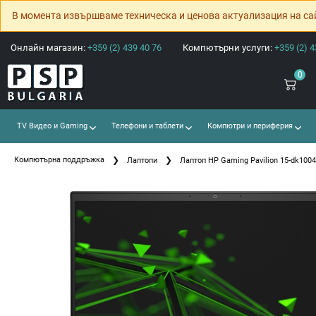
В момента извършваме техническа и ценова актуализация на са
Онлайн магазин:
+359 (2) 439 40 76
Компютърни услуги:
+359 (2) 4
0
TV Видео и Gaming
Телефони и таблети
Компютри и периферия
Компютърна поддръжка
Лаптопи
Лаптоп HP Gaming Pavilion 15-dk100