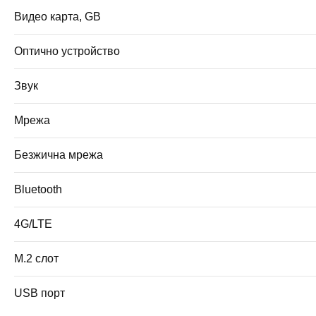
Видео карта, GB
Оптично устройство
Звук
Мрежа
Безжична мрежа
Bluetooth
4G/LTE
M.2 слот
USB порт