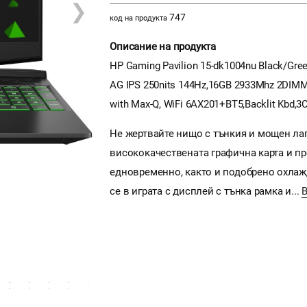
❯
747
код на продукта
Описание на продукта
HP Gaming Pavilion 15-dk1004nu Black/Gre
AG IPS 250nits 144Hz,16GB 2933Mhz 2DIMM
with Max-Q, WiFi 6AX201+BT5,Backlit Kbd,3
Не жертвайте нищо с тънкия и мощен лап
висококачествената графична карта и п
едновременно, както и подобрено охлаж
се в играта с дисплей с тънка рамка и...