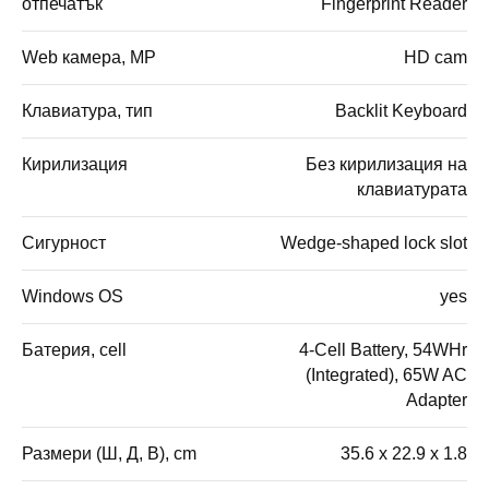
отпечатък
Fingerprint Reader
Web камера, MP
HD cam
Клавиатура, тип
Backlit Keyboard
Кирилизация
Без кирилизация на
клавиатурата
Сигурност
Wedge-shaped lock slot
Windows OS
yes
Батерия, cell
4-Cell Battery, 54WHr
(Integrated), 65W AC
Adapter
Размери (Ш, Д, В), cm
35.6 x 22.9 x 1.8