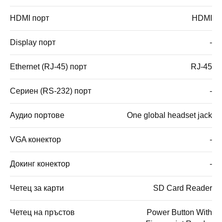
HDMI порт
HDMI
Display порт
-
Ethernet (RJ-45) порт
RJ-45
Сериен (RS-232) порт
-
Аудио портове
One global headset jack
VGA конектор
-
Докинг конектор
-
Четец за карти
SD Card Reader
Четец на пръстов
Power Button With