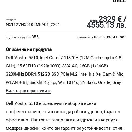
DELL
2329 € /
модел
цена
4555.13 лв.
N5112VN5510EMEA01_2201
355
не е в наличност
код на продукта
наличност
Описание на продукта
Dell Vostro 5510, Intel Core i7-11370H (12M Cache, up to 4.8
GHz), 15.6" FHD (1920x1080) WVA AG, 16GB (1x16GB)
3200MHz DDR4, 512GB SSD PCIe M.2, Intel Iris Xe, Cam & Mic,
WLAN + BT, Backlit Kb, Fpr, Win 10 Pro, 3Y Basic Onsite, Grey
Виж характеристиките
Dell Vostro 5510 е идеалният избор за всеки
професионалист, който иска да работи удобно, бързо и
ефективно. Лаптопът разполага с издръжлив корпус с
модерен дизайн, който ви гарантира устойчивост и стил.