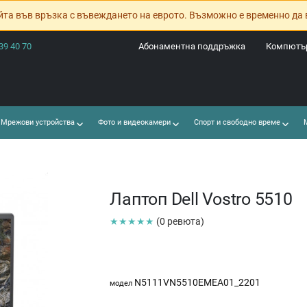
йта във връзка с въвеждането на еврото. Възможно е временно да 
39 40 70
Абонаментна поддръжка
Компютър
Мрежови устройства
Фото и видеокамери
Спорт и свободно време
М
Лаптоп Dell Vostro 5510
★★★★★
(0 ревюта)
N5111VN5510EMEA01_2201
модел