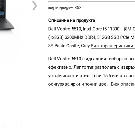
❯
353
код на продукта
Описание на продукта
Dell Vostro 5510, Intel Core i5-11300H (8M
(1x8GB) 3200MHz DDR4, 512GB SSD PCIe M.2, I
3Y Basic Onsite, Grey
Виж характеристикит
Dell Vostro 5510 е идеалният избор за в
ефективно. Лаптопът разполага с издръж
устойчивост и стил. Този 15.6-инчов лап
осигурява ярки и точни цве...
Виж описа