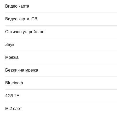
Видео карта
Видео карта, GB
Оптично устройство
Звук
Мрежа
Безжична мрежа
Bluetooth
4G/LTE
M.2 слот