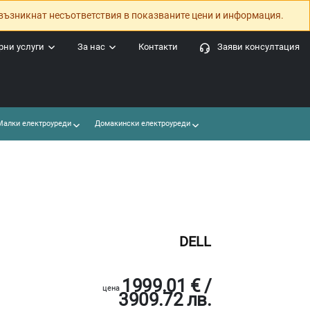
възникнат несъответствия в показваните цени и информация.
ни услуги
За нас
Контакти
Заяви консултация
алки електроуреди
Домакински електроуреди
DELL
1999.01 € /
цена
3909.72 лв.