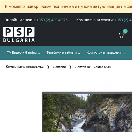
В момента извършваме техническа и ценова актуализация на са
Онлайн магазин:
+359 (2) 439 40 76
Компютърни услуги:
+359 (2) 4
0
TV Видео и Gaming
Телефони и таблети
Компютри и периферия
Компютърна поддръжка
Лаптопи
Лаптоп Dell Vostro 5510