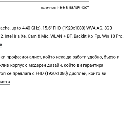
не е в наличност
наличност
 Cache, up to 4.40 GHz), 15.6" FHD (1920x1080) WVA AG, 8GB
ntel Iris Xe, Cam & Mic, WLAN + BT, Backlit Kb, Fpr, Win 10 Pro,
е
секи професионалист, който иска да работи удобно, бързо и
лив корпус с модерен дизайн, който ви гарантира
топ се предлага с FHD (1920x1080) дисплей, който ви
нието