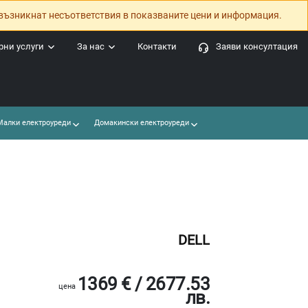
възникнат несъответствия в показваните цени и информация.
ни услуги
За нас
Контакти
Заяви консултация
алки електроуреди
Домакински електроуреди
DELL
1369 € / 2677.53
цена
лв.