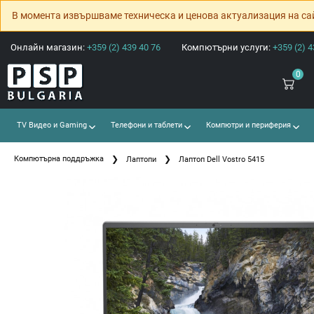
В момента извършваме техническа и ценова актуализация на са
Онлайн магазин:
+359 (2) 439 40 76
Компютърни услуги:
+359 (2) 4
0
TV Видео и Gaming
Телефони и таблети
Компютри и периферия
Компютърна поддръжка
Лаптопи
Лаптоп Dell Vostro 5415