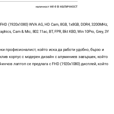
не е в наличност
наличност
0" FHD (1920x1080) WVA AG, HD Cam, 8GB, 1x8GB, DDR4, 3200MHz,
ics, Cam & Mic, 802.11ac, BT, FPR, Bkt KBD, Win 10Pro, Grey, 3Y
секи професионалист, който иска да работи удобно, бързо и
жлив корпус с модерен дизайн с алуминиев завършек, който
4-инчов лаптоп се предлага с FHD (1920x1080) дисплей, който