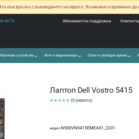
йта във връзка с въвеждането на еврото. Възможно е временно да 
39 40 70
Абонаментна поддръжка
Компютър
Мрежови устройства
Фото и видеокамери
Спорт и свободно време
М
Лаптоп Dell Vostro 5415
★★★★★
(0 ревюта)
N500VN5415EMEA01_2201
модел