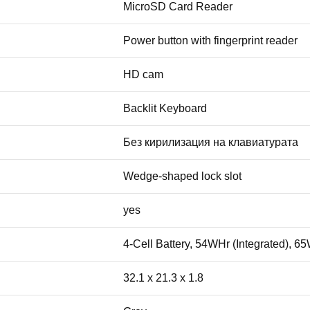
MicroSD Card Reader
Power button with fingerprint reader
HD cam
Backlit Keyboard
Без кирилизация на клавиатурата
Wedge-shaped lock slot
yes
4-Cell Battery, 54WHr (Integrated), 
32.1 x 21.3 x 1.8