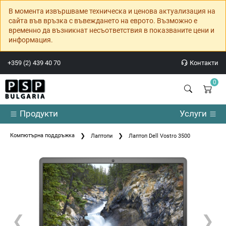
В момента извършваме техническа и ценова актуализация на
сайта във връзка с въвеждането на еврото. Възможно е
временно да възникнат несъответствия в показваните цени и
информация.
+359 (2) 439 40 70
Контакти
0
Продукти
Услуги
Компютърна поддръжка
Лаптопи
Лаптоп Dell Vostro 3500
❮
❯