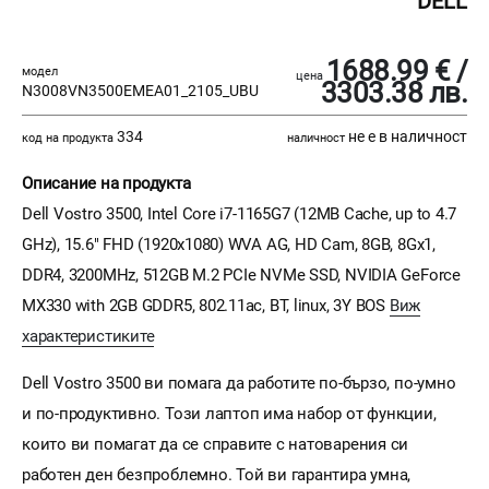
DELL
1688.99 € /
модел
цена
3303.38 лв.
N3008VN3500EMEA01_2105_UBU
334
не е в наличност
код на продукта
наличност
Описание на продукта
Dell Vostro 3500, Intel Core i7-1165G7 (12MB Cache, up to 4.7
GHz), 15.6" FHD (1920x1080) WVA AG, HD Cam, 8GB, 8Gx1,
DDR4, 3200MHz, 512GB M.2 PCIe NVMe SSD, NVIDIA GeForce
MX330 with 2GB GDDR5, 802.11ac, BT, linux, 3Y BOS
Виж
характеристиките
Dell Vostro 3500 ви помага да работите по-бързо, по-умно
и по-продуктивно. Този лаптоп има набор от функции,
които ви помагат да се справите с натоварения си
работен ден безпроблемно. Той ви гарантира умна,