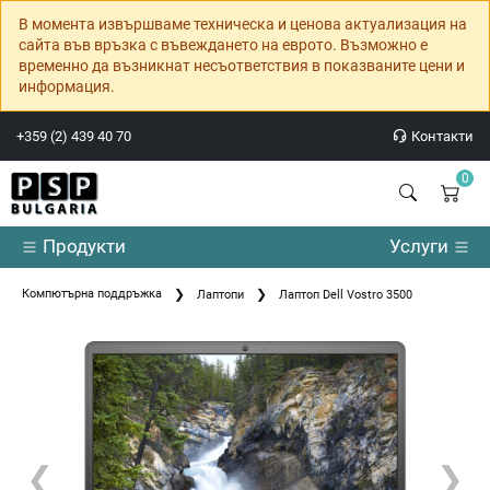
В момента извършваме техническа и ценова актуализация на
сайта във връзка с въвеждането на еврото. Възможно е
временно да възникнат несъответствия в показваните цени и
информация.
+359 (2) 439 40 70
Контакти
0
Продукти
Услуги
Компютърна поддръжка
Лаптопи
Лаптоп Dell Vostro 3500
❮
❯