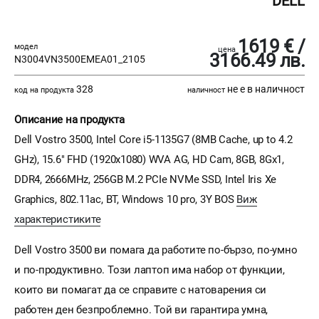
DELL
1619 € /
модел
цена
3166.49 лв.
N3004VN3500EMEA01_2105
328
не е в наличност
код на продукта
наличност
Описание на продукта
Dell Vostro 3500, Intel Core i5-1135G7 (8MB Cache, up to 4.2
GHz), 15.6" FHD (1920x1080) WVA AG, HD Cam, 8GB, 8Gx1,
DDR4, 2666MHz, 256GB M.2 PCIe NVMe SSD, Intel Iris Xe
Graphics, 802.11ac, BT, Windows 10 pro, 3Y BOS
Виж
характеристиките
Dell Vostro 3500 ви помага да работите по-бързо, по-умно
и по-продуктивно. Този лаптоп има набор от функции,
които ви помагат да се справите с натоварения си
работен ден безпроблемно. Той ви гарантира умна,