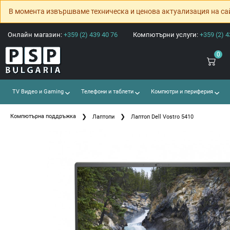
В момента извършваме техническа и ценова актуализация на са
Онлайн магазин:
+359 (2) 439 40 76
Компютърни услуги:
+359 (2) 4
0
TV Видео и Gaming
Телефони и таблети
Компютри и периферия
Компютърна поддръжка
Лаптопи
Лаптоп Dell Vostro 5410