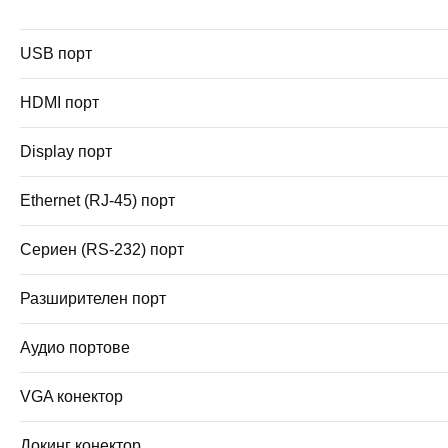
USB порт
HDMI порт
Display порт
Ethernet (RJ-45) порт
Сериен (RS-232) порт
Разширителен порт
Аудио портове
VGA конектор
Докинг конектор