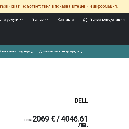
възникнат несъответствия в показваните цени и информация.
ни услуги
За нас
Контакти
Заяви консултация
алки електроуреди
Домакински електроуреди
DELL
2069 € / 4046.61
цена
лв.