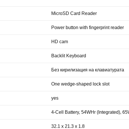
MicroSD Card Reader
Power button with fingerprint reader
HD cam
Backlit Keyboard
Без кирилизация на клавиатурата
One wedge-shaped lock slot
yes
4-Cell Battery, 54WHr (Integrated), 
32.1 x 21.3 x 1.8