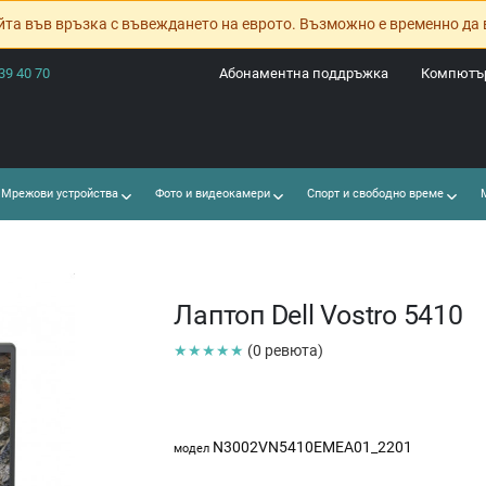
йта във връзка с въвеждането на еврото. Възможно е временно да 
39 40 70
Абонаментна поддръжка
Компютър
Мрежови устройства
Фото и видеокамери
Спорт и свободно време
М
Лаптоп Dell Vostro 5410
★★★★★
(0 ревюта)
N3002VN5410EMEA01_2201
модел