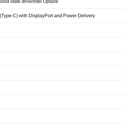
solid-state drive/Intel Optane
(Type-C) with DisplayPort and Power Delivery