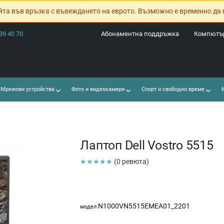
йта във връзка с въвеждането на еврото. Възможно е временно да 
39 40 70
Абонаментна поддръжка
Компютър
Мрежови устройства
Фото и видеокамери
Спорт и свободно време
М
Лаптоп Dell Vostro 5515
★★★★★
(0 ревюта)
N1000VN5515EMEA01_2201
модел