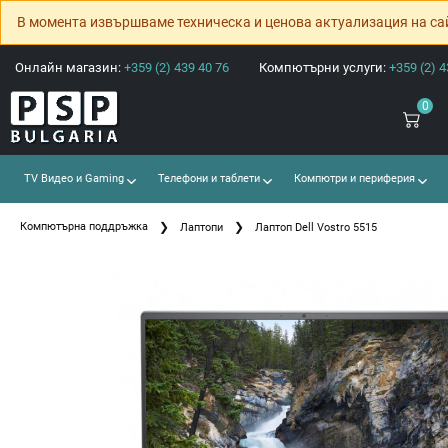
В момента извършваме техническа и ценова актуализация на са
Онлайн магазин:
+359 (2) 439 40 76
Компютърни услуги:
+359 (2) 4
0
TV Видео и Gaming
Телефони и таблети
Компютри и периферия
Компютърна поддръжка
Лаптопи
Лаптоп Dell Vostro 5515