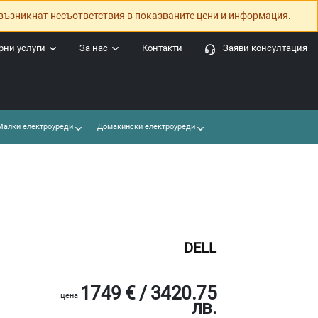
възникнат несъответствия в показваните цени и информация.
ни услуги
За нас
Контакти
Заяви консултация
алки електроуреди
Домакински електроуреди
DELL
1749 € / 3420.75
цена
лв.