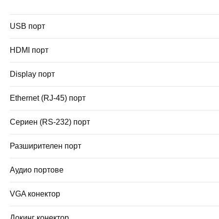
USB порт
HDMI порт
Display порт
Ethernet (RJ-45) порт
Сериен (RS-232) порт
Разширителен порт
Аудио портове
VGA конектор
Докинг конектор