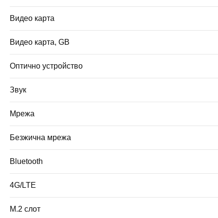
Видео карта
Видео карта, GB
Оптично устройство
Звук
Мрежа
Безжична мрежа
Bluetooth
4G/LTE
M.2 слот