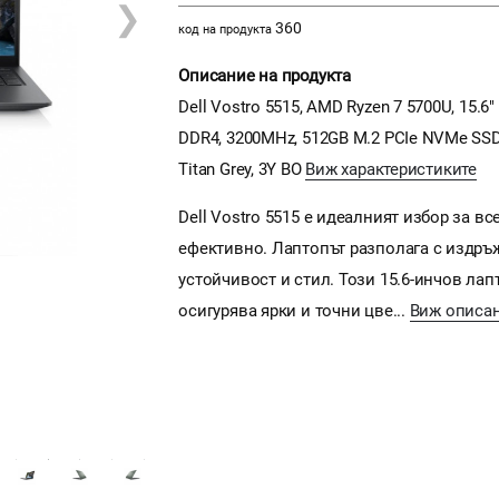
❯
360
код на продукта
Описание на продукта
Dell Vostro 5515, AMD Ryzen 7 5700U, 15.6"
DDR4, 3200MHz, 512GB M.2 PCIe NVMe SSD, A
Titan Grey, 3Y BO
Виж характеристиките
Dell Vostro 5515 е идеалният избор за в
ефективно. Лаптопът разполага с издръж
устойчивост и стил. Този 15.6-инчов лап
осигурява ярки и точни цве...
Виж описа