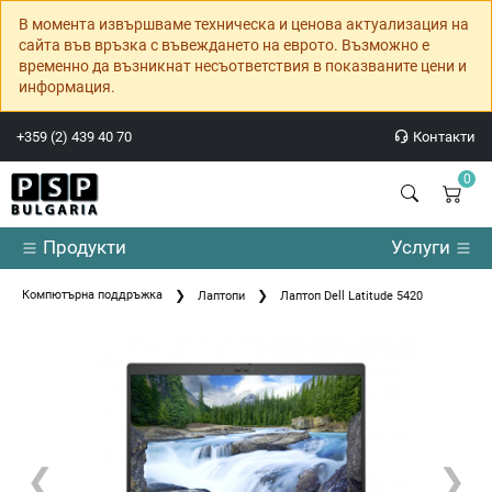
В момента извършваме техническа и ценова актуализация на
сайта във връзка с въвеждането на еврото. Възможно е
временно да възникнат несъответствия в показваните цени и
информация.
+359 (2) 439 40 70
Контакти
0
Продукти
Услуги
Компютърна поддръжка
Лаптопи
Лаптоп Dell Latitude 5420
❮
❯