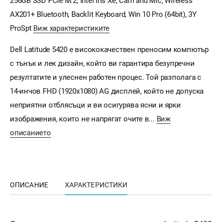
256GB SSD PCIe M.2, Intel Iris Xe, Cam and Mic, Wireless
AX201+ Bluetooth, Backlit Keyboard, Win 10 Pro (64bit), 3Y
ProSpt
Виж характеристиките
Dell Latitude 5420 e висококачествен преносим компютър
с тънък и лек дизайн, който ви гарантира безупречни
резултатите и улеснен работен процес. Той разполага с
14-инчов FHD (1920x1080) AG дисплей, който не допуска
неприятни отблясъци и ви осигурява ясни и ярки
изображения, които не напрягат очите в...
Виж
описанието
ОПИСАНИЕ
ХАРАКТЕРИСТИКИ