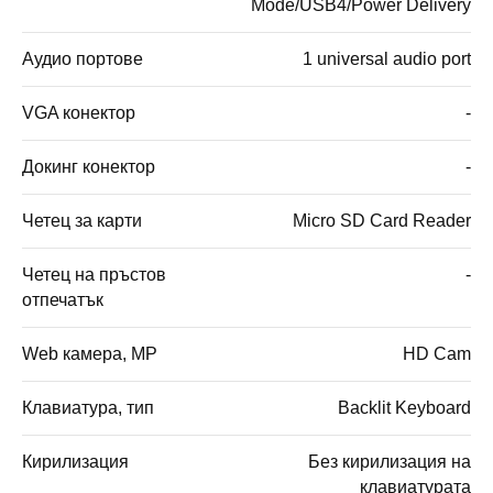
Mode/USB4/Power Delivery
Аудио портове
1 universal audio port
VGA конектор
-
Докинг конектор
-
Четец за карти
Micro SD Card Reader
Четец на пръстов
-
отпечатък
Web камера, MP
HD Cam
Клавиатура, тип
Backlit Keyboard
Кирилизация
Без кирилизация на
клавиатурата