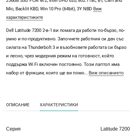
256GB SSD PCIe M.2, Intel UHD 620, 802.11ac, BT, Cam and
Mic, Backlit KBD, Win 10 Pro (64bit), 3Y NBD
Виж
характеристиките
Dell Latitude 7200 2-в-1 ви помага да работи по-бързо, по-
умно и по-продуктивно. Започнете работния си ден със
силата на Thunderbolt 3 и възобновете работата си бързо
и лесно, чрез модерния режим на готовност, който
поддържа Wi Fi включен постоянно. Този лаптоп има
набор от функции, които ще ви помо...
Виж описанието
ОПИСАНИЕ
ХАРАКТЕРИСТИКИ
Серия
Latitude 7200