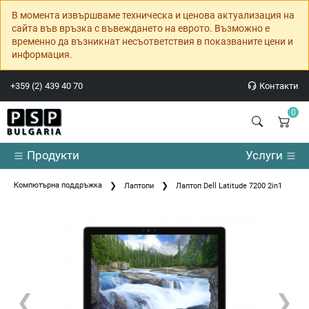
В момента извършваме техническа и ценова актуализация на
сайта във връзка с въвеждането на еврото. Възможно е
временно да възникнат несъответствия в показваните цени и
информация.
+359 (2) 439 40 70
Контакти
0
Продукти
Услуги
Компютърна поддръжка
Лаптопи
Лаптоп Dell Latitude 7200 2in1
❮
❯