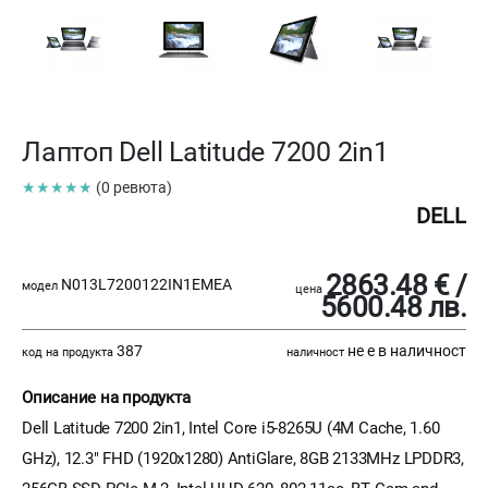
Лаптоп Dell Latitude 7200 2in1
★★★★★
(0 ревюта)
DELL
2863.48 € /
N013L7200122IN1EMEA
модел
цена
5600.48 лв.
387
не е в наличност
код на продукта
наличност
Описание на продукта
Dell Latitude 7200 2in1, Intel Core i5-8265U (4M Cache, 1.60
GHz), 12.3" FHD (1920x1280) AntiGlare, 8GB 2133MHz LPDDR3,