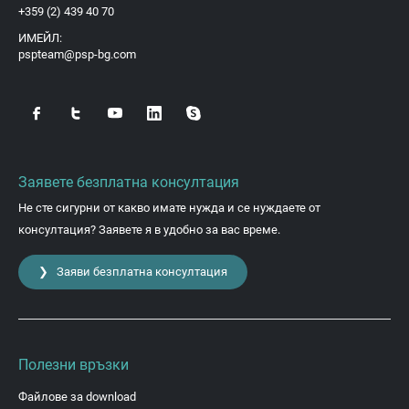
+359 (2) 439 40 70
ИМЕЙЛ:
pspteam@psp-bg.com
Заявете безплатна консултация
Не сте сигурни от какво имате нужда и се нуждаете от
консултация? Заявете я в удобно за вас време.
❯ Заяви безплатна консултация
Полезни връзки
Файлове за download