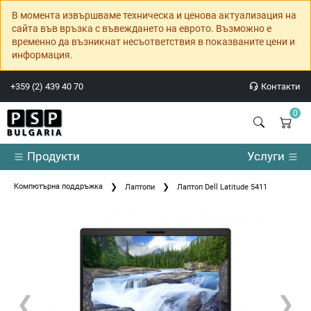
В момента извършваме техническа и ценова актуализация на
сайта във връзка с въвеждането на еврото. Възможно е
временно да възникнат несъответствия в показваните цени и
информация.
+359 (2) 439 40 70
Контакти
0
Продукти
Услуги
Компютърна поддръжка
Лаптопи
Лаптоп Dell Latitude 5411
❮
❯