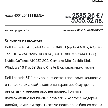
DELL
2585.36 € /
N004L541114EMEA
модел
цена
5056.52 лв.
373
не е в наличност
код на продукта
наличност
Описание на продукта
Dell Latitude 5411, Intel Core i5-10400H (up to 4.6GHz, 4C, 8M),
14" FHD WVA(1920 x 1080) AG, 8GB DDR4, M.2 256GB SSD,
Nvidia GeForce MX 250 2GB, Cam and Mic, Backlit Kbd,
Windows 10 Pro, 3Y Basic Onsite
Виж характеристиките
Dell Latitude 5411 e висококачествен преносим компютър
с тънък и лек дизайн, който ви гарантира безупречни
резултати и улеснен работен процес. Той има
изключително компактни размери и корпус с модерен
дизайн, които ви гарантират, че всяка ваша бизнес среща