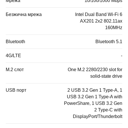
Мрежа
10/100/1000 Mbps
Безжична мрежа
Intel Dual Band Wi-Fi 6
AX201 2x2 802.11ax
160MHz
Bluetooth
Bluetooth 5.1
4G/LTE
-
M.2 слот
One M.2 2280/2230 slot for
solid-state drive
USB порт
2 USB 3.2 Gen 1 Type-A, 1
USB 3.2 Gen 1 Type-A with
PowerShare, 1 USB 3.2 Gen
2 Type-C with
DisplayPort/Thunderbolt