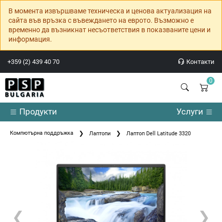
В момента извършваме техническа и ценова актуализация на
сайта във връзка с въвеждането на еврото. Възможно е
временно да възникнат несъответствия в показваните цени и
информация.
+359 (2) 439 40 70
Контакти
0
Продукти
Услуги
Компютърна поддръжка
Лаптопи
Лаптоп Dell Latitude 3320
❮
❯